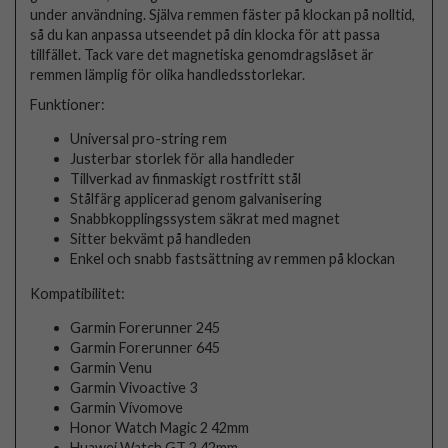
under användning. Själva remmen fäster på klockan på nolltid,
så du kan anpassa utseendet på din klocka för att passa
tillfället. Tack vare det magnetiska genomdragslåset är
remmen lämplig för olika handledsstorlekar.
Funktioner:
Universal pro-string rem
Justerbar storlek för alla handleder
Tillverkad av finmaskigt rostfritt stål
Stålfärg applicerad genom galvanisering
Snabbkopplingssystem säkrat med magnet
Sitter bekvämt på handleden
Enkel och snabb fastsättning av remmen på klockan
Kompatibilitet:
Garmin Forerunner 245
Garmin Forerunner 645
Garmin Venu
Garmin Vivoactive 3
Garmin Vívomove
Honor Watch Magic 2 42mm
Huawei Watch GT 2 42mm