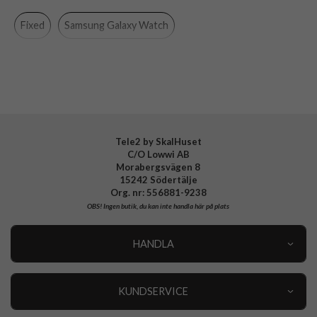
Egenskaper
Magnetstängning
Fixed
Samsung Galaxy Watch
Färg
Silver
Material
Rostfritt stål
Varumärke
Fixed
Tillverkarens art nr
FIXMEST-20MM-SL
EAN
8591680133352
Tele2 by SkalHuset
C/O Lowwi AB
Morabergsvägen 8
15242 Södertälje
Org. nr: 556881-9238
OBS!
Ingen butik, du kan inte handla här på plats
HANDLA
Outlet
Nyheter
KUNDSERVICE
Varumärken
Kundservice