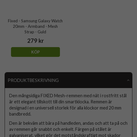
Fixed - Samsung Galaxy Watch
20mm - Armband - Mesh
Strap - Guld
279 kr
KÖP
PRODUKTBESKRIVNING
Den mångsidiga FIXED Mesh-remmen med nät i rostfritt stål
är ett elegant tillskott till din smartklocka. Remmen är
designad i en universell storlek för alla klockor med 20 mm
bandbredd.
Den är bekväm att bära på handleden, andas och att ta på och
av remmen går snabbt och enkelt. Färgen på stålet är
galvaniserat, vilket gör det motståndskraftigt mot skador