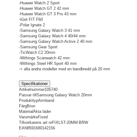
-Huawei Watch 2 Sport
-Huawei Watch GT 2 42 mm
-Huawei Watch GT 3 Pro 43 mm
-iGet FIT F60
-Polar Ignate 2
-Samsung Galaxy Watch 3 41 mm
-Samsung Galaxy Watch 4 40/44 mm
-Samsung Galaxy Watch Active 2 40 mm
-Samsung Gear Sport
-TicWatch C2 20mm
-Withings Scanwatch 42 mm
-Withings Steel HR Sport 40 mm
-+ alla andra modeller med en bandbredd på 20 mm
Specifikationer
Artikelnummer
105740
Passar till
Samsung Galaxy Watch 20mm
Produkttyp
Armband
Färg
Brun
Material
Äkta läder
Varumärke
Fixed
Tillverkarens art nr
FIXLST-20MM-BRW
EAN
8591680142156