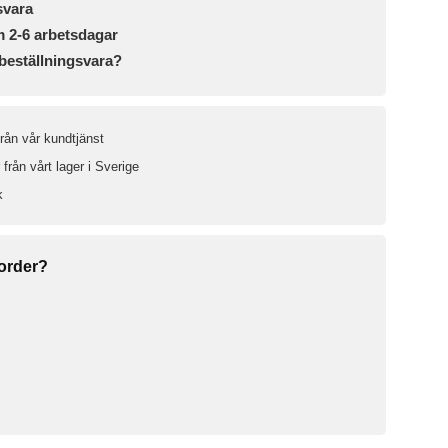
svara
m 2-6 arbetsdagar
beställningsvara?
från vår kundtjänst
från vårt lager i Sverige
k
 order?