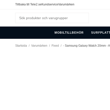
Tillbaka till Tele2.se
Kundservice
Varumärken
MOBILTILLBEHÖR
SURFPLAT
Startsida
/
Varumärken
/
Fixed
/
- Samsung Galaxy Watch 20mm - Ar