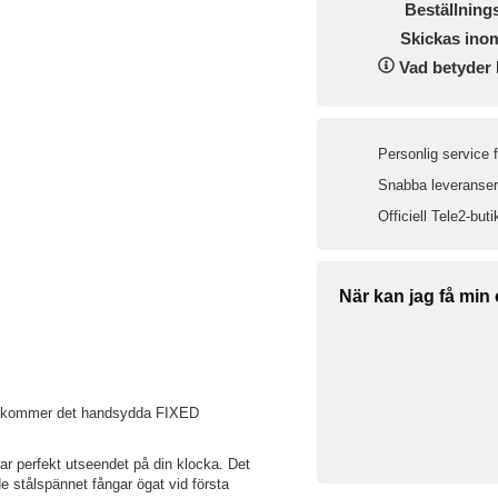
Beställning
Skickas ino
Vad betyder 
Personlig service 
Snabba leveranser 
Officiell Tele2-buti
När kan jag få min
locka kommer det handsydda FIXED
rar perfekt utseendet på din klocka. Det
e stålspännet fångar ögat vid första