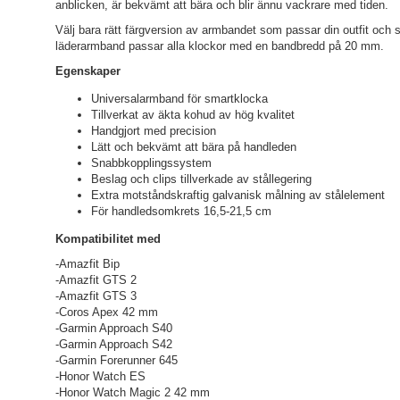
anblicken, är bekvämt att bära och blir ännu vackrare med tiden.
Välj bara rätt färgversion av armbandet som passar din outfit och 
läderarmband passar alla klockor med en bandbredd på 20 mm.
Egenskaper
Universalarmband för smartklocka
Tillverkat av äkta kohud av hög kvalitet
Handgjort med precision
Lätt och bekvämt att bära på handleden
Snabbkopplingssystem
Beslag och clips tillverkade av stållegering
Extra motståndskraftig galvanisk målning av stålelement
För handledsomkrets 16,5-21,5 cm
Kompatibilitet med
-Amazfit Bip
-Amazfit GTS 2
-Amazfit GTS 3
-Coros Apex 42 mm
-Garmin Approach S40
-Garmin Approach S42
-Garmin Forerunner 645
-Honor Watch ES
-Honor Watch Magic 2 42 mm