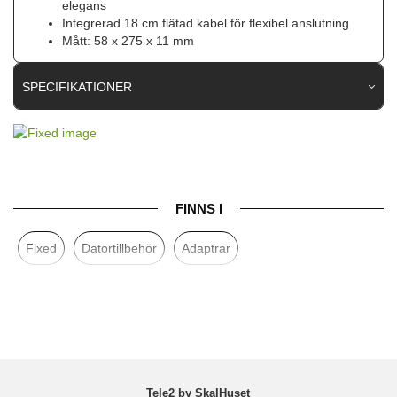
elegans
Integrerad 18 cm flätad kabel för flexibel anslutning
Mått: 58 x 275 x 11 mm
SPECIFIKATIONER
Artikelnummer
109255
Produkttyp
Adapter
Färg
Svart
FINNS I
Varumärke
Fixed
Fixed
Datortillbehör
Adaptrar
Tillverkarens art nr
FIXHU-QR-BK
EAN
8591680183678
Tele2 by SkalHuset