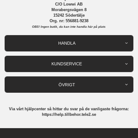
C/O Lowwi AB
Morabergsvägen 8
15242 Södertälje
Org. nr: 556881-9238
OBS!
Ingen butik, du kan inte handla här på plats
HANDLA
Outlet
Nyheter
KUNDSERVICE
Varumärken
Kundservice
Specialkategorier
90 dagars öppet köp
ÖVRIGT
Köpevillkor
Om oss
Retur
Om cookies
Via vårt hjälpcenter så hittar du svar på de vanligaste frågorna:
Integritetspolicy
https://help.tillbehor.tele2.se