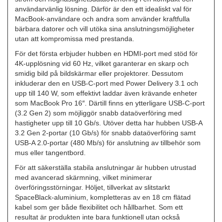
användarvänlig lösning. Därför är den ett idealiskt val för
MacBook-användare och andra som använder kraftfulla
bärbara datorer och vill utöka sina anslutningsmöjligheter
utan att kompromissa med prestanda.
För det första erbjuder hubben en HDMI-port med stöd för
4K-upplösning vid 60 Hz, vilket garanterar en skarp och
smidig bild på bildskärmar eller projektorer. Dessutom
inkluderar den en USB-C-port med Power Delivery 3.1 och
upp till 140 W, som effektivt laddar även krävande enheter
som MacBook Pro 16″. Därtill finns en ytterligare USB-C-port
(3.2 Gen 2) som möjliggör snabb dataöverföring med
hastigheter upp till 10 Gb/s. Utöver detta har hubben USB-A
3.2 Gen 2-portar (10 Gb/s) för snabb dataöverföring samt
USB-A 2.0-portar (480 Mb/s) för anslutning av tillbehör som
mus eller tangentbord.
För att säkerställa stabila anslutningar är hubben utrustad
med avancerad skärmning, vilket minimerar
överföringsstörningar. Höljet, tillverkat av slitstarkt
SpaceBlack-aluminium, kompletteras av en 18 cm flätad
kabel som ger både flexibilitet och hållbarhet. Som ett
resultat är produkten inte bara funktionell utan också