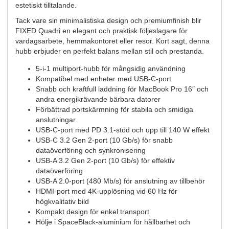
estetiskt tilltalande.
Tack vare sin minimalistiska design och premiumfinish blir
FIXED Quadri en elegant och praktisk följeslagare för
vardagsarbete, hemmakontoret eller resor. Kort sagt, denna
hubb erbjuder en perfekt balans mellan stil och prestanda.
5-i-1 multiport-hubb för mångsidig användning
Kompatibel med enheter med USB-C-port
Snabb och kraftfull laddning för MacBook Pro 16″ och
andra energikrävande bärbara datorer
Förbättrad portskärmning för stabila och smidiga
anslutningar
USB-C-port med PD 3.1-stöd och upp till 140 W effekt
USB-C 3.2 Gen 2-port (10 Gb/s) för snabb
dataöverföring och synkronisering
USB-A 3.2 Gen 2-port (10 Gb/s) för effektiv
dataöverföring
USB-A 2.0-port (480 Mb/s) för anslutning av tillbehör
HDMI-port med 4K-upplösning vid 60 Hz för
högkvalitativ bild
Kompakt design för enkel transport
Hölje i SpaceBlack-aluminium för hållbarhet och