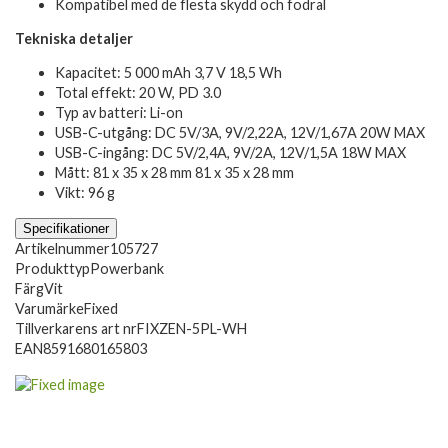
Kompatibel med de flesta skydd och fodral
Tekniska detaljer
Kapacitet: 5 000 mAh 3,7 V 18,5 Wh
Total effekt: 20 W, PD 3.0
Typ av batteri: Li-on
USB-C-utgång: DC 5V/3A, 9V/2,22A, 12V/1,67A 20W MAX
USB-C-ingång: DC 5V/2,4A, 9V/2A, 12V/1,5A 18W MAX
Mått: 81 x 35 x 28 mm 81 x 35 x 28 mm
Vikt: 96 g
Specifikationer
Artikelnummer
105727
Produkttyp
Powerbank
Färg
Vit
Varumärke
Fixed
Tillverkarens art nr
FIXZEN-5PL-WH
EAN
8591680165803