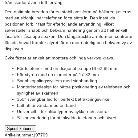
från skador även i tuff terräng.
Den optimala bredden för en stabil passform på hållaren justeras
med ett sidohjul när telefonen först sätts in. Den inställda
positionen förblir fast för efterföljande användning, vilket
säkerställer snabb och bekväm hantering genom att helt enkelt
låsa eller låsa upp spaken. Den långsträckta armformen centrerar
fästets huvud framför styret för en mer naturlig och bekväm vy av
displayen.
Cykelfästet är enkelt att montera och inga verktyg krävs.
För telefoner med en diagonal på upp till 62-88 mm
För styren med en diameter på 17-32 mm
Snabbkopplingssystem med sidohandtag
Monteringsdesign för bättre positionering av telefonen och
synlighet av skärmen
360° svängbar led för perfekt betraktningsvinkel
Lätt att använda med en hand
Universell – för olika typer av cyklar och skotrar
Silikonvaddering för att skydda telefonen och styret
Specifikationer
Artikelnummer
107709