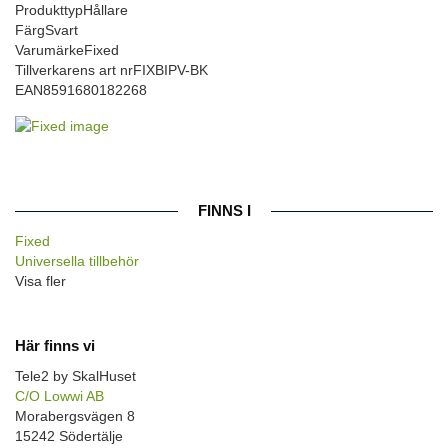
Produkttyp
Hållare
Färg
Svart
Varumärke
Fixed
Tillverkarens art nr
FIXBIPV-BK
EAN
8591680182268
FINNS I
Fixed
Universella tillbehör
Visa fler
Här finns vi
Tele2 by SkalHuset
C/O Lowwi AB
Morabergsvägen 8
15242 Södertälje