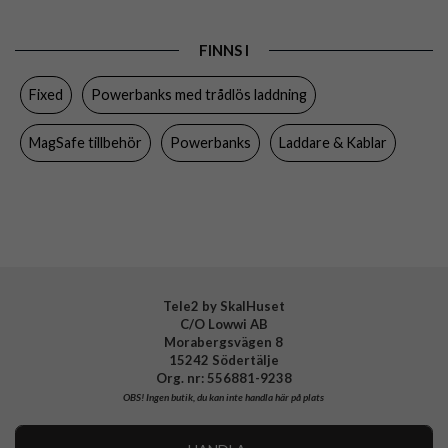
Egenskaper
MagSafe-kompatibel, Trådlös laddning
FINNS I
Färg
Grå
Fixed
Powerbanks med trådlös laddning
Varumärke
Fixed
Tillverkarens art nr
FIXZENMC-10-TI
MagSafe tillbehör
Powerbanks
Laddare & Kablar
EAN
8591680186075
Tele2 by SkalHuset
C/O Lowwi AB
Morabergsvägen 8
15242 Södertälje
Org. nr: 556881-9238
OBS!
Ingen butik, du kan inte handla här på plats