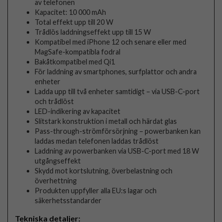
av telefonen
Kapacitet: 10 000 mAh
Total effekt upp till 20 W
Trådlös laddningseffekt upp till 15 W
Kompatibel med iPhone 12 och senare eller med
MagSafe-kompatibla fodral
Bakåtkompatibel med Qi1
För laddning av smartphones, surfplattor och andra
enheter
Ladda upp till två enheter samtidigt – via USB-C-port
och trådlöst
LED-indikering av kapacitet
Slitstark konstruktion i metall och härdat glas
Pass-through-strömförsörjning – powerbanken kan
laddas medan telefonen laddas trådlöst
Laddning av powerbanken via USB-C-port med 18 W
utgångseffekt
Skydd mot kortslutning, överbelastning och
överhettning
Produkten uppfyller alla EU:s lagar och
säkerhetsstandarder
Tekniska detaljer: