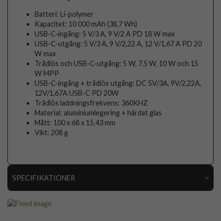
Batteri: Li-polymer
Kapacitet: 10 000 mAh (38,7 Wh)
USB-C-ingång: 5 V/3 A, 9 V/2 A PD 18 W max
USB-C-utgång: 5 V/3 A, 9 V/2,22 A, 12 V/1,67 A PD 20
W max
Trådlös och USB-C-utgång: 5 W, 7,5 W, 10 W och 15
W MPP
USB-C-ingång + trådlös utgång: DC 5V/3A, 9V/2,22A,
12V/1,67A USB-C PD 20W
Trådlös laddningsfrekvens: 360KHZ
Material: aluminiumlegering + härdat glas
Mått: 100 x 68 x 15,43 mm
Vikt: 208 g
SPECIFIKATIONER
Artikelnummer
113458
Produkttyp
Powerbank