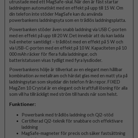
utrustade med ett MagSafe-skal. När den är fäst startar
laddningen automatiskt med en effekt på upp till 15 W. Om
din telefon inte stöder MagSafe kan du använda
powerbankens laddningsyta som en trådlös laddningsplatta.
Powerbanken stöder även snabb laddning via USB C-porten
med en effekt på upp till 20 W. Det innebär att du kan ladda
två enheter samtidigt – trådlöst med en effekt på 5 W och
via USB-C-porten med en effekt på 10 W. Kapaciteten på 10
000 mAh räcker för flera fulla laddningar, och
batteristatusen visas tydligt med fyra lysdioder.
Powerbankens hölje är tillverkat av en elegant men hållbar
kombination av metallram och härdat glas med en matt yta på
laddningsytan som skyddar din telefon från repor. FIXED
MagZen 10 Crystal är en elegant och kraftfull lösning för alla
som vill ha tillräckligt med ström till hands när som helst.
Funktioner:
Powerbank med trådlös laddning och Qi2-stöd
Certifierad Qi2-teknik för snabbare och effektivare
laddning
MagSafe-magneter för precis och säker fastsättning