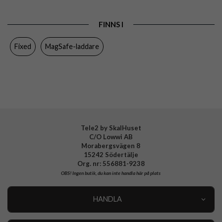
Egenskaper
MagSafe-kompatibel
FINNS I
Färg
Svart
Fixed
MagSafe-laddare
Varumärke
Fixed
Tillverkarens art nr
FIXMGA-BK
EAN
8591680183012
Tele2 by SkalHuset
C/O Lowwi AB
Morabergsvägen 8
15242 Södertälje
Org. nr: 556881-9238
OBS!
Ingen butik, du kan inte handla här på plats
HANDLA
Outlet