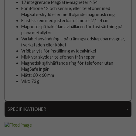
17 integrerade MagSafe-magneter N54
För iPhone 12 och senare, eller telefoner med
MagSafe-skydd eller medföljande magnetisk ring
Elastisk rem med justerbar diameter 2,1–4 cm
Magneter på baksidan av hållaren för fastsättning på
plana metallytor
Variabel användning – på träningsredskap, barnvagnar,
i verkstaden eller köket
Vridbar yta för inställning av idealvinkel
Mjuk yta skyddar telefonen från repor
Magnetisk självhäftande ring för telefoner utan
MagSafe ingår
Mått: 60 x 60 mm
Vikt: 73 g
SPECIFIKATIONER
Artikelnummer
111966
Produkttyp
Hållare