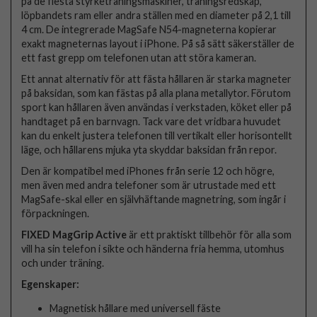
på de flesta styrketräningsmaskiner, träningsredskap,
löpbandets ram eller andra ställen med en diameter på 2,1 till
4 cm. De integrerade MagSafe N54-magneterna kopierar
exakt magneternas layout i iPhone. På så sätt säkerställer de
ett fast grepp om telefonen utan att störa kameran.
Ett annat alternativ för att fästa hållaren är starka magneter
på baksidan, som kan fästas på alla plana metallytor. Förutom
sport kan hållaren även användas i verkstaden, köket eller på
handtaget på en barnvagn. Tack vare det vridbara huvudet
kan du enkelt justera telefonen till vertikalt eller horisontellt
läge, och hållarens mjuka yta skyddar baksidan från repor.
Den är kompatibel med iPhones från serie 12 och högre,
men även med andra telefoner som är utrustade med ett
MagSafe-skal eller en självhäftande magnetring, som ingår i
förpackningen.
FIXED MagGrip Active
är ett praktiskt tillbehör för alla som
vill ha sin telefon i sikte och händerna fria hemma, utomhus
och under träning.
Egenskaper:
Magnetisk hållare med universell fäste