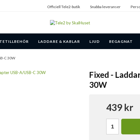
Officiell Tele2-butik
Snabba leveranser
Perso
TETILLBEHÖR
LADDARE & KABLAR
LJUD
BEGAGNAT
USB-C 30W
Fixed - Ladda
30W
439 kr