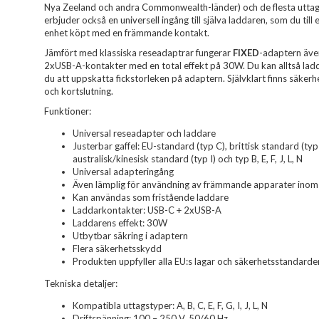
Nya Zeeland och andra Commonwealth-länder) och de flesta uttag i
erbjuder också en universell ingång till själva laddaren, som du ti
enhet köpt med en främmande kontakt.
Jämfört med klassiska reseadaptrar fungerar
FIXED
-adaptern äve
2xUSB-A-kontakter med en total effekt på 30W. Du kan alltså lad
du att uppskatta fickstorleken på adaptern. Självklart finns säke
och kortslutning.
Funktioner:
Universal reseadapter och laddare
Justerbar gaffel: EU-standard (typ C), brittisk standard (ty
australisk/kinesisk standard (typ I) och typ B, E, F, J, L, N
Universal adapteringång
Även lämplig för användning av främmande apparater inom
Kan användas som fristående laddare
Laddarkontakter: USB-C + 2xUSB-A
Laddarens effekt: 30W
Utbytbar säkring i adaptern
Flera säkerhetsskydd
Produkten uppfyller alla EU:s lagar och säkerhetsstandarde
Tekniska detaljer:
Kompatibla uttagstyper: A, B, C, E, F, G, I, J, L, N
Driftspänning: 100 – 250 V, 50/60 Hz