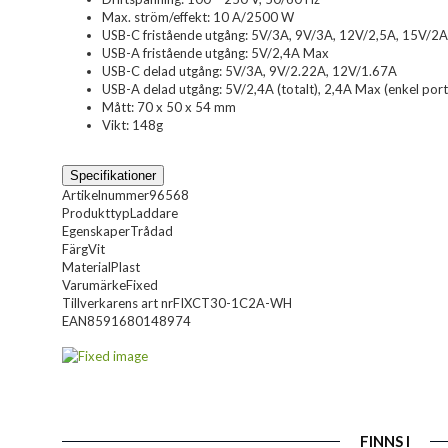
Max. ström/effekt: 10 A/2500 W
USB-C fristående utgång: 5V/3A, 9V/3A, 12V/2,5A, 15V/2
USB-A fristående utgång: 5V/2,4A Max
USB-C delad utgång: 5V/3A, 9V/2.22A, 12V/1.67A
USB-A delad utgång: 5V/2,4A (totalt), 2,4A Max (enkel port
Mått: 70 x 50 x 54 mm
Vikt: 148g
Specifikationer
Artikelnummer
96568
Produkttyp
Laddare
Egenskaper
Trådad
Färg
Vit
Material
Plast
Varumärke
Fixed
Tillverkarens art nr
FIXCT30-1C2A-WH
EAN
8591680148974
FINNS I