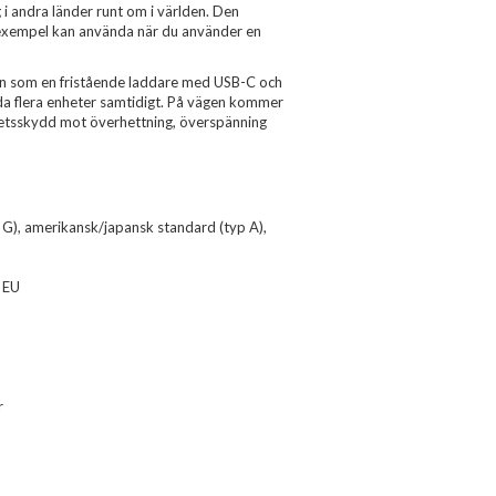
 andra länder runt om i världen. Den
ll exempel kan använda när du använder en
n som en fristående laddare med USB-C och
da flera enheter samtidigt. På vägen kommer
rhetsskydd mot överhettning, överspänning
p G), amerikansk/japansk standard (typ A),
 EU
r