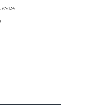
A, 20V/1,5A
)