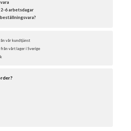
svara
 2-6 arbetsdagar
beställningsvara?
från vår kundtjänst
från vårt lager i Sverige
ik
order?