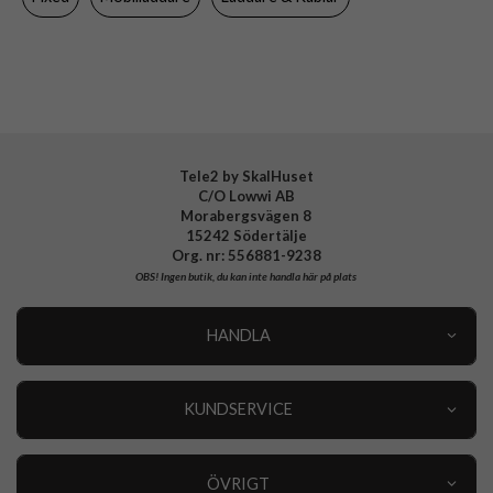
Varumärke
Fixed
Tillverkarens art nr
FIXC30M-C-BK
EAN
8591680142460
Tele2 by SkalHuset
C/O Lowwi AB
Morabergsvägen 8
15242 Södertälje
Org. nr: 556881-9238
OBS!
Ingen butik, du kan inte handla här på plats
HANDLA
Outlet
Nyheter
KUNDSERVICE
Varumärken
Kundservice
Specialkategorier
90 dagars öppet köp
ÖVRIGT