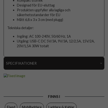
Kompakt storlek
Designad för EU-eluttag
Produkten uppfyller alla lagliga och
säkerhetsstandarder för EU
Mått 6,8 x 3 x 3 cm (med plugg)
Tekniska detaljer:
Ingång: AC 100-240V, 50/60 Hz, 1A
Utgång: USB-C DC 5V/3A, 9V/3A, 12/2,5A, 15V/2A,
20V/1,5A 30W totalt
SPECIFIKATIONER
Artikelnummer
96530
Produkttyp
Laddare
Egenskaper
Trådad
FINNS I
Färg
Svart
Fixed
Mobilladdare
Laddare & Kablar
Material
Plast