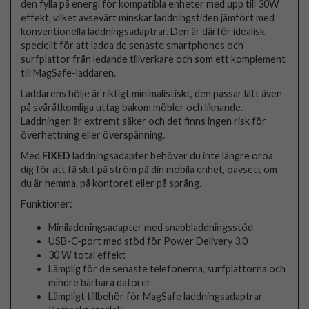
den fylla på energi för kompatibla enheter med upp till 30W
effekt, vilket avsevärt minskar laddningstiden jämfört med
konventionella laddningsadaptrar. Den är därför idealisk
speciellt för att ladda de senaste smartphones och
surfplattor från ledande tillverkare och som ett komplement
till MagSafe-laddaren.
Laddarens hölje är riktigt minimalistiskt, den passar lätt även
på svåråtkomliga uttag bakom möbler och liknande.
Laddningen är extremt säker och det finns ingen risk för
överhettning eller överspänning.
Med
FIXED
laddningsadapter behöver du inte längre oroa
dig för att få slut på ström på din mobila enhet, oavsett om
du är hemma, på kontoret eller på språng.
Funktioner:
Miniladdningsadapter med snabbladdningsstöd
USB-C-port med stöd för Power Delivery 3.0
30 W total effekt
Lämplig för de senaste telefonerna, surfplattorna och
mindre bärbara datorer
Lämpligt tillbehör för MagSafe laddningsadaptrar