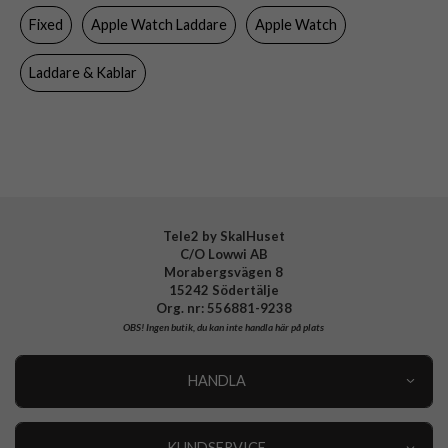
Fixed
Apple Watch Laddare
Apple Watch
Tillverkarens art nr
FIXDW-AWAP-BK
EAN
8591680182145
Laddare & Kablar
Tele2 by SkalHuset
C/O Lowwi AB
Morabergsvägen 8
15242 Södertälje
Org. nr: 556881-9238
OBS!
Ingen butik, du kan inte handla här på plats
HANDLA
Outlet
Nyheter
KUNDSERVICE