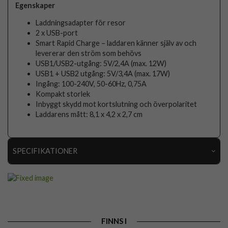
Egenskaper
Laddningsadapter för resor
2 x USB-port
Smart Rapid Charge – laddaren känner själv av och
levererar den ström som behövs
USB1/USB2-utgång: 5V/2,4A (max. 12W)
USB1 + USB2 utgång: 5V/3,4A (max. 17W)
Ingång: 100-240V, 50-60Hz, 0,75A
Kompakt storlek
Inbyggt skydd mot kortslutning och överpolaritet
Laddarens mått: 8,1 x 4,2 x 2,7 cm
SPECIFIKATIONER
Artikelnummer
106696
Produkttyp
Laddare
Färg
Svart
FINNS I
Varumärke
Fixed