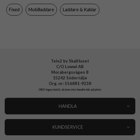
Fixed
Mobilladdare
Laddare & Kablar
Tillverkarens art nr
FIXC17N-2U-BK
EAN
8591680149957
Tele2 by SkalHuset
C/O Lowwi AB
Morabergsvägen 8
15242 Södertälje
Org. nr: 556881-9238
OBS!
Ingen butik, du kan inte handla här på plats
HANDLA
Outlet
Nyheter
KUNDSERVICE
Varumärken
Kundservice
Specialkategorier