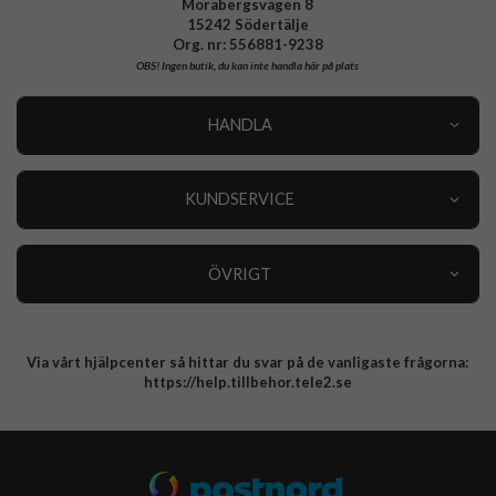
Morabergsvägen 8
15242 Södertälje
Org. nr: 556881-9238
OBS!
Ingen butik, du kan inte handla här på plats
HANDLA
Outlet
Nyheter
KUNDSERVICE
Varumärken
Kundservice
Specialkategorier
90 dagars öppet köp
ÖVRIGT
Köpevillkor
Om oss
Retur
Om cookies
Via vårt hjälpcenter så hittar du svar på de vanligaste frågorna:
Integritetspolicy
https://help.tillbehor.tele2.se