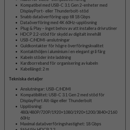
Kompatibel med USB-C 3.1 Gen 2-enheter med
DisplayPort- eller Thunderbolt-stöd
Snabb dataöverföring upp till 18 Gbps
Dataöverföring med 4K 60Hz-upplösning
Plug & Play – inget behov av att installera drivrutiner
HDCP 2.2-stöd för skydd av digitalt innehåll
USB-C/HDMI-anslutningar
Guldkontakter för högre överföringskvalitet
Kontakthöljen i aluminium i en elegant grå färg
Kabeln stöder inte laddning
Kardborreband för organisering av kabeln
Kabellängd: 2 m
Tekniska detaljer
Anslutningar: USB-C/HDMI
Kompatibilitet: USB-C 3.1 Gen 2 med stöd för
DisplayPort Alt-läge eller Thunderbolt
Upplösning:
480i/480P/720P/1920×1080/1920×1200/3840×2160
60Hz
Maximal dataöverföringshastighet: 18 Gbps
Stöd för HDCP 2.2