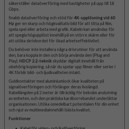
säkerställer dataöverföring med hastigheter på upp till 18
Gbps.
Snabb dataöverföring och stöd för
4K-upplösning vid 60
Hz
ger en skarp och högkvalitativ bild för att titta på film,
spela spel eller arbeta med grafik. Kabeln kan användas för
att spegla högupplöst innehåll på en större skärm eller för
att utöka skrivbordet för ökad arbetseffektivitet.
Du behöver inte installera några drivrutiner för att använda
den, bara koppla in den och börja använda den (Plug and
Play).
HDCP 2.2-teknik
skyddar digitalt innehåll från
obehörig kopiering, så när du spelar upp filmer eller serier i
4K förblir bild- och ljudkvaliteten intakt.
Guldkontakter med aluminiumlock ökar kvaliteten på
signalöverföringen och förlänger deras livslängd.
Kabellängden på 2 meter är tillräcklig för bekväm anslutning
av enheten, och den praktiska kardborrebandet underlättar
organisationen. Utöka omedelbart potentialen för din enhet
och njut av multimediainnehåll i bästa kvalitet.
Funktioner
Kabel för video- och ljudöverföring