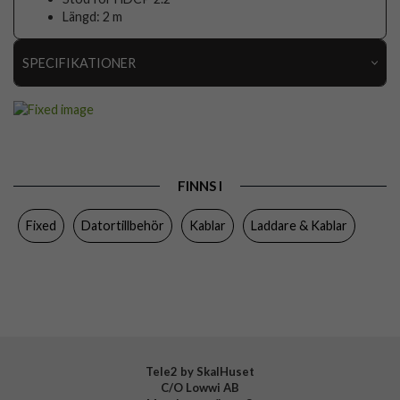
Längd: 2 m
SPECIFIKATIONER
Artikelnummer
105731
Produkttyp
Kabel
Färg
Svart
FINNS I
Varumärke
Fixed
Fixed
Datortillbehör
Kablar
Laddare & Kablar
Tillverkarens art nr
FIXHU-CHDMI-GR
EAN
8591680174621
Tele2 by SkalHuset
C/O Lowwi AB