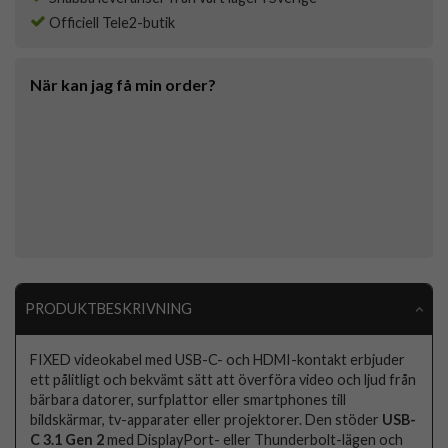
Officiell Tele2-butik
När kan jag få min order?
PRODUKTBESKRIVNING
FIXED videokabel med USB-C- och HDMI-kontakt erbjuder
ett pålitligt och bekvämt sätt att överföra video och ljud från
bärbara datorer, surfplattor eller smartphones till
bildskärmar, tv-apparater eller projektorer. Den stöder
USB-
C 3.1 Gen 2
med DisplayPort- eller Thunderbolt-lägen och