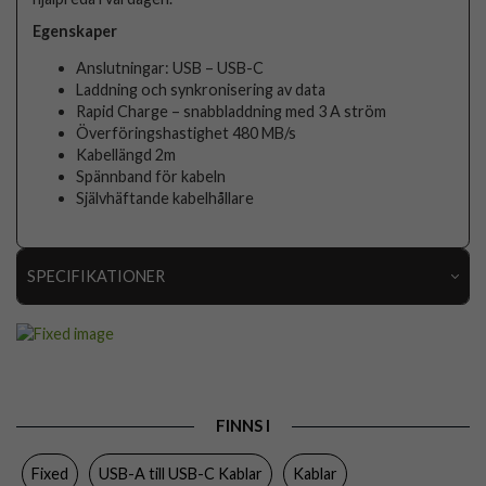
Egenskaper
Anslutningar: USB – USB-C
Laddning och synkronisering av data
Rapid Charge – snabbladdning med 3 A ström
Överföringshastighet 480 MB/s
Kabellängd 2m
Spännband för kabeln
Självhäftande kabelhållare
SPECIFIKATIONER
Artikelnummer
106685
Produkttyp
Kabel
Färg
Svart
FINNS I
Varumärke
Fixed
Fixed
USB-A till USB-C Kablar
Kablar
Tillverkarens art nr
FIXD-UC2M-BK