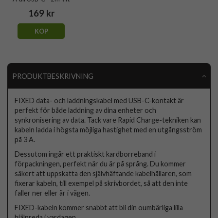
169 kr
KÖP
PRODUKTBESKRIVNING
FIXED data- och laddningskabel med USB-C-kontakt är
perfekt för både laddning av dina enheter och
synkronisering av data. Tack vare Rapid Charge-tekniken kan
kabeln ladda i högsta möjliga hastighet med en utgångsström
på 3 A.
Dessutom ingår ett praktiskt kardborreband i
förpackningen, perfekt när du är på språng. Du kommer
säkert att uppskatta den självhäftande kabelhållaren, som
fixerar kabeln, till exempel på skrivbordet, så att den inte
faller ner eller är i vägen.
FIXED-kabeln kommer snabbt att bli din oumbärliga lilla
hjälpreda i vardagen.