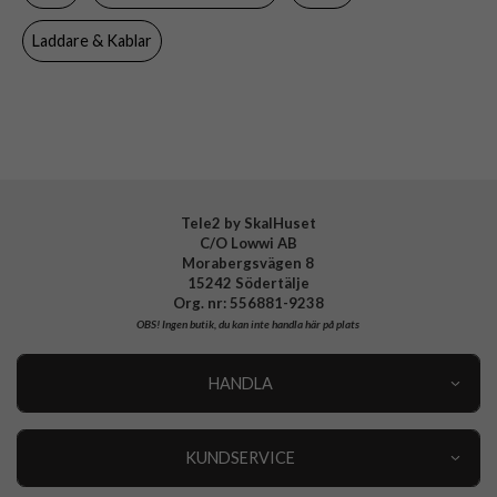
EAN
8591680085491
Laddare & Kablar
Tele2 by SkalHuset
C/O Lowwi AB
Morabergsvägen 8
15242 Södertälje
Org. nr: 556881-9238
OBS!
Ingen butik, du kan inte handla här på plats
HANDLA
Outlet
Nyheter
KUNDSERVICE
Varumärken
Kundservice