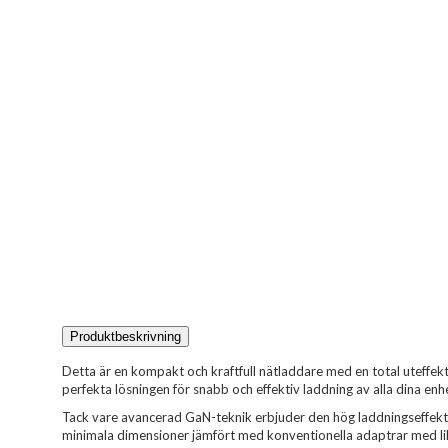
Produktbeskrivning
Detta är en kompakt och kraftfull nätladdare med en total uteffek
perfekta lösningen för snabb och effektiv laddning av alla dina enhet
Tack vare avancerad GaN-teknik erbjuder den hög laddningseffekt
minimala dimensioner jämfört med konventionella adaptrar med li