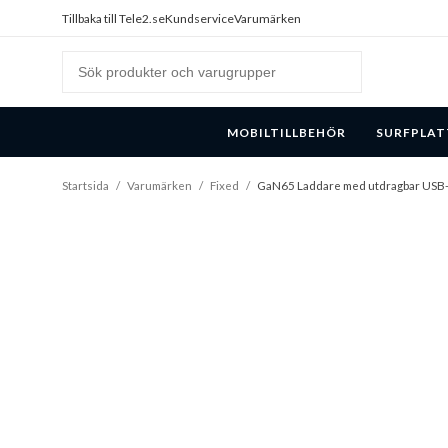
Tillbaka till Tele2.se
Kundservice
Varumärken
MOBILTILLBEHÖR
SURFPLAT
Startsida
/
Varumärken
/
Fixed
/
GaN65 Laddare med utdragbar USB