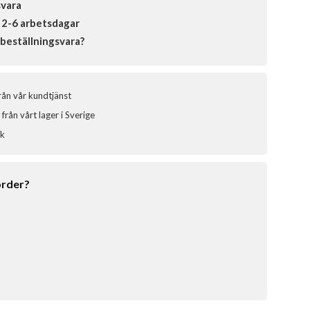
svara
 2-6 arbetsdagar
beställningsvara?
från vår kundtjänst
från vårt lager i Sverige
ik
order?