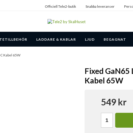
Officiell Tele2-butik
Snabba leveranser
Perso
TETILLBEHÖR
LADDARE & KABLAR
LJUD
BEGAGNAT
-C Kabel 65W
Fixed GaN65 
Kabel 65W
549 kr