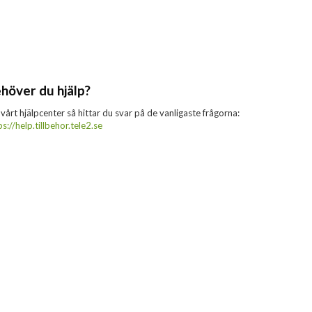
höver du hjälp?
 vårt hjälpcenter så hittar du svar på de vanligaste frågorna:
ps://help.tillbehor.tele2.se