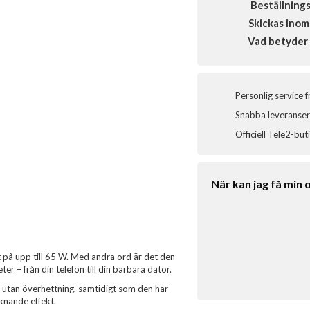
Beställning
Skickas inom
Vad betyder 
Personlig service 
Snabba leveranser 
Officiell Tele2-but
När kan jag få min 
t på upp till 65 W. Med andra ord är det den
er – från din telefon till din bärbara dator.
 utan överhettning, samtidigt som den har
knande effekt.