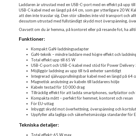
Laddaren är utrustad med en USB-C-port med en effekt på upp till
USB-C-kabel med en längd på 64 cm, som ger ytterligare 20 W. Kab
att den inte trasslar sig. Den stör således inte vid transport och a
dessutom utrustad med fullständigt skydd mot överspänning, över
Oavsett om du är hemma, på kontoret eller på resande fot, ha alltid 
Funktioner:
Kompakt GaN-laddningsadapter
GaN-teknik – mindre laddare med högre effekt och laddning
Total effekt upp till 65 W
USB-C-port och USB-C-kabel med stöd för Power Delivery 
Möjliggör laddning av upp till två enheter samtidigt
Integrerad självupprullningsbar kabel med en längd på 64 
Magnetisk anslutning av kabeln till laddarens hölje
Kabeln testad för 10 000 drag
Tillräcklig effekt för att ladda smartphones, surfplattor oc
Kompakta mått – perfekt för hemmet, kontoret och resan
För EU-uttag
Inbyggt skydd mot överhettning, överspänning och kortslu
Uppfyller alla lagliga och säkerhetsmässiga standarder för 
Tekniska detaljer:
Total effekt: 65 W max