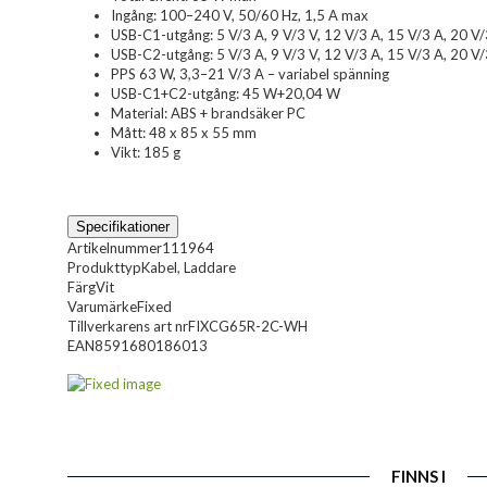
Ingång: 100–240 V, 50/60 Hz, 1,5 A max
USB-C1-utgång: 5 V/3 A, 9 V/3 V, 12 V/3 A, 15 V/3 A, 20 V
USB-C2-utgång: 5 V/3 A, 9 V/3 V, 12 V/3 A, 15 V/3 A, 20 V
PPS 63 W, 3,3–21 V/3 A – variabel spänning
USB-C1+C2-utgång: 45 W+20,04 W
Material: ABS + brandsäker PC
Mått: 48 x 85 x 55 mm
Vikt: 185 g
Specifikationer
Artikelnummer
111964
Produkttyp
Kabel, Laddare
Färg
Vit
Varumärke
Fixed
Tillverkarens art nr
FIXCG65R-2C-WH
EAN
8591680186013
FINNS I