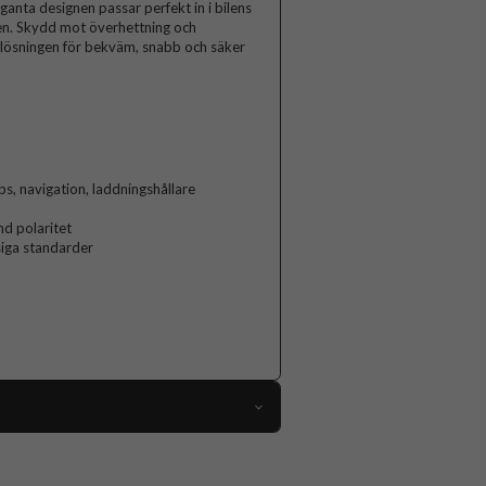
leganta designen passar perfekt in i bilens
ägen. Skydd mot överhettning och
a lösningen för bekväm, snabb och säker
s, navigation, laddningshållare
d polaritet
siga standarder
106769
Billaddare