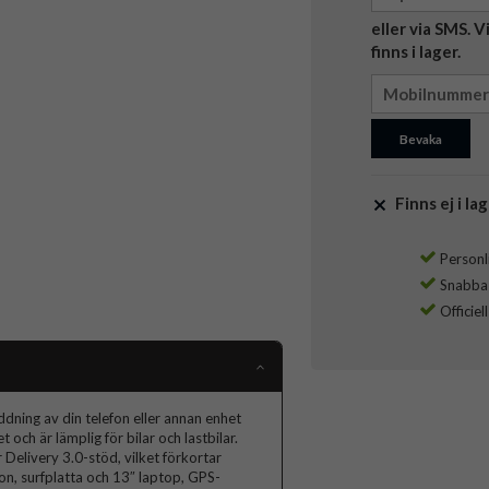
eller via SMS. 
finns i lager.
Bevaka
Finns ej i lag
Personli
Snabba l
Officiel
laddning av din telefon eller annan enhet
och är lämplig för bilar och lastbilar.
elivery 3.0-stöd, vilket förkortar
fon, surfplatta och 13″ laptop, GPS-