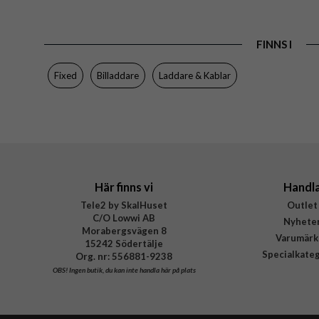
Färg
FINNS I
Varumärke
Tillverkarens art nr
Fixed
Billaddare
Laddare & Kablar
EAN
Här finns vi
Handl
Tele2 by SkalHuset
Outlet
C/O Lowwi AB
Nyhete
Morabergsvägen 8
Varumärk
15242 Södertälje
Specialkate
Org. nr: 556881-9238
OBS!
Ingen butik, du kan inte handla här på plats