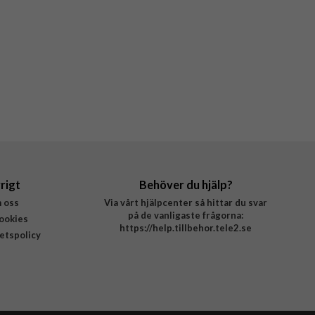
rigt
Behöver du hjälp?
 oss
Via vårt hjälpcenter så hittar du svar
på de vanligaste frågorna:
ookies
https://help.tillbehor.tele2.se
tetspolicy