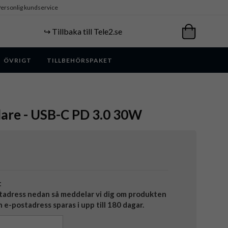
ersonlig kundservice
↪️ Tillbaka till Tele2.se
ÖVRIGT
TILLBEHÖRSPAKET
ddare - USB-C PD 3.0 30W
t
tadress nedan så meddelar vi dig om produkten
in e-postadress sparas i upp till 180 dagar.