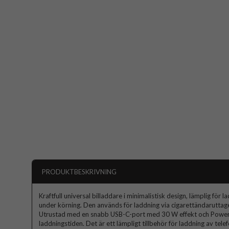
PRODUKTBESKRIVNING
Kraftfull universal billaddare i minimalistisk design, lämplig för 
under körning. Den används för laddning via cigarettändaruttaget 
Utrustad med en snabb USB-C-port med 30 W effekt och Power D
laddningstiden. Det är ett lämpligt tillbehör för laddning av tele