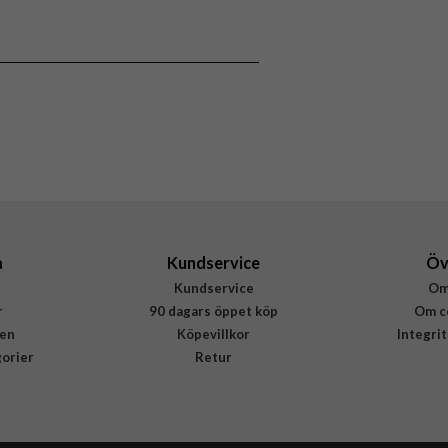
Svart
Fixed
FIXCC30N-C-BK
8591680164615
a
Kundservice
Öv
Kundservice
Om
r
90 dagars öppet köp
Om c
en
Köpevillkor
Integri
gorier
Retur