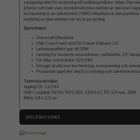
navigering eller för anslutning till laddningshållare i bilen. Den e
interiör och tack vare de minimalistiska måtten är den inte i v
kortslutning är en självklarhet. FIXED billaddare är den perfekt
laddning av dina enheter när du är på språng.
Egenskaper
Universell billaddare
USB-C-port med stöd för Power Delivery 3.0
Laddningseffekt upp till 30W
Lämplig för moderna smartphones, surfplattor, 13″ laptop
För bilar och lastbilar 12V/24V
Inbyggt skydd mot kortslutning, överspänning och omvän
Produkten uppfyller alla EU:s rättsliga och säkerhetsmäs
Tekniska detaljer
Ingång: DC 12/24V
USB-C-utgång: 5V/3A, 9V/2.22A, 12V/1.67, PD 3.0 max. 30W
Mått: 4,8 x 2,5 cm
SPECIFIKATIONER
Artikelnummer
Produkttyp