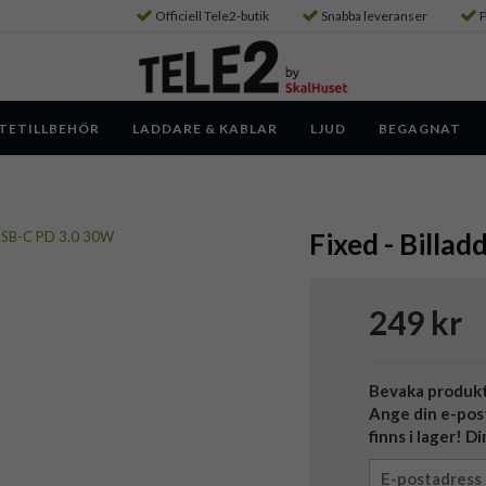
Officiell Tele2-butik
Snabba leveranser
P
TETILLBEHÖR
LADDARE & KABLAR
LJUD
BEGAGNAT
Fixed - Billa
249 kr
Bevaka produk
Ange din e-pos
finns i lager! D