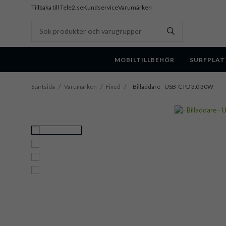
Tillbaka till Tele2.se
Kundservice
Varumärken
MOBILTILLBEHÖR
SURFPLAT
Startsida
/
Varumärken
/
Fixed
/
- Billaddare - USB-C PD 3.0 30W