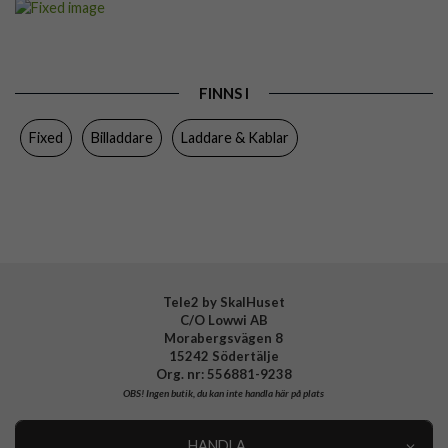
Produkttyp
Billaddare
Färg
Svart
FINNS I
Varumärke
Fixed
Fixed
Billaddare
Laddare & Kablar
Tillverkarens art nr
FIXCC65-CC-BK
EAN
8591680185504
Tele2 by SkalHuset
C/O Lowwi AB
Morabergsvägen 8
15242 Södertälje
Org. nr: 556881-9238
OBS!
Ingen butik, du kan inte handla här på plats
HANDLA