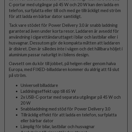
C-portar med utgångar på 45 W och 20 W kan den ladda en
telefon, surfplatta eller till och med ge tillräckligt med ström
för att ladda en bärbar dator samtidigt.
Tack vare stödet för Power Delivery 3.0 är snabb laddning
garanterad även under korta resor. Laddaren är avsedd för
användning i cigarettändaruttaget i bilar och lastbilar eller i
husvagnar. Dessutom gör de kompakta måtten att laddaren
är diskret. Den är således inte i vägen och det hållbara höljet i
aluminium passar naturligt in i bilens design.
Oavsett om du kör till jobbet, på helgen eller genom halva
Europa, med FIXED-billaddaren kommer du aldrig att få slut
på ström.
Universell billaddare
Laddningseffekt upp till 65 W
2x USB-C-portar med separata utgångar på 45 W och
20 W
Snabbladdning med stöd för Power Delivery 3.0
Tillräcklig effekt för att ladda en telefon, surfplatta
eller bärbar dator
Lämplig för bilar, lastbilar och husvagnar