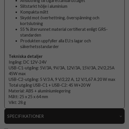
Anslutning till cigarettändaruttaget
Slitstarkt hölje i aluminium
Kompakta mått
Skydd mot överhettning, överspänning och
kortslutning
55 % återvunnet material certifierat enligt GRS-
standarden
Produkten uppfyller alla EU:s lagar och
säkerhetsstandarder
Tekniska detaljer
Ingång: DC 12V-24V
USB-C1-utgång: 5V/3A, 9V/3A, 12V/3A, 15V/3A, 2V/2,25A
45W max
USB-C2-utgång: 5 V/3 A, 9 V/2,22 A, 12 V/1,67 A 20 W max
Total utgång USB-C1 + USB-C2: 45 W+20 W
Material: ABS + aluminiumlegering
Mått: 25 x 25 x 64 mm
Vikt: 28 g
SPECIFIKATIONER
Artikelnummer
109254