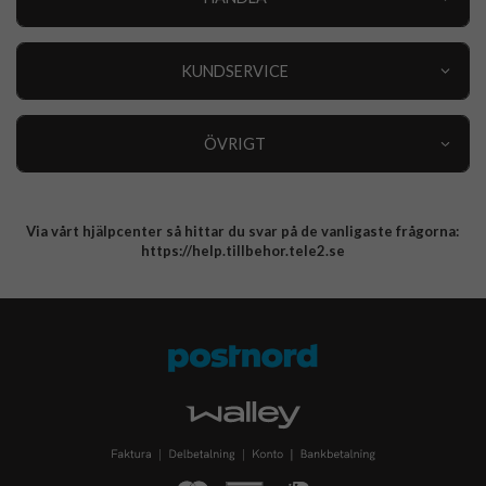
Outlet
Nyheter
KUNDSERVICE
Varumärken
Kundservice
Specialkategorier
90 dagars öppet köp
ÖVRIGT
Köpevillkor
Om oss
Retur
Om cookies
Via vårt hjälpcenter så hittar du svar på de vanligaste frågorna:
Integritetspolicy
https://help.tillbehor.tele2.se