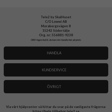
Tele2 by SkalHuset
C/O Lowwi AB
Morabergsvägen 8
15242 Södertälje
Org. nr: 556881-9238
OBS!
Ingen butik, du kan inte handla här på plats
HANDLA
Outlet
Nyheter
KUNDSERVICE
Varumärken
Kundservice
Specialkategorier
90 dagars öppet köp
ÖVRIGT
Köpevillkor
Om oss
Retur
Om cookies
Via vårt hjälpcenter så hittar du svar på de vanligaste frågorna:
Integritetspolicy
https://help.tillbehor.tele2.se