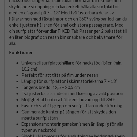
nackstödsstängerna. Tablettklämmorna är utrustade med
skyddande stoppning och kan enkelt hålla alla surfplattor
med en diagonal på 7 – 13”. Med två justerbara delar av
hållararmen med fästgängor och en 360° svängbar led kan du
enkelt justera hållaren för små och stora passagerare. Med
din surfplatta förvandlar FIXED Tab Passenger 2 baksätet till
en liten biograf och resan blir snabbare och bekvämare för
alla.
Funktioner
Universell surfplattehållare för nackstöd i bilen (min.
10,2 cm)
Perfekt för att titta på film under resan
Lämplig för surfplattor i skärmstorlekarna 7 – 13”
Tångens bredd: 12,5 – 20,5 cm
Två justerbara armdelar med fixering av vald position
Möjlighet att rotera hållarens huvud upp till 360°
Fast och stabilt grepp om surfplattan under körning
Gummerade kanter på tången för att skydda den
insatta surfplattan
Expansionsmonteringsmekanismen är lämplig för alla
typer av nackstöd
Sidohål i klämmorna för anslutning av laddningskabeln