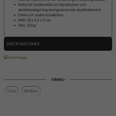
Material: kombination av härdad plast och
aluminiumlegering med gummerade skyddselement
Enkel och snabb installation
Mått 18 x 9,5 x 5 cm
Vikt: 220 g
SPECIFIKATIONER
Artikelnummer
101265
Produkttyp
Bilhållare, Hållare
Färg
Svart
FINNS I
Varumärke
Fixed
Fixed
Bilhållare
Tillverkarens art nr
FIXTAB-PAS2-BK
EAN
8591680124480