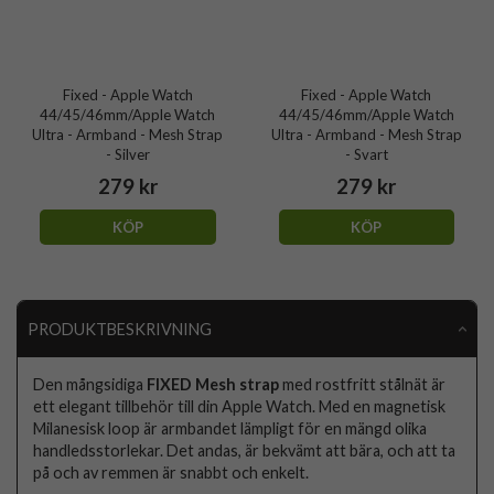
Fixed - Apple Watch
Fixed - Apple Watch
44/45/46mm/Apple Watch
44/45/46mm/Apple Watch
Ultra - Armband - Mesh Strap
Ultra - Armband - Mesh Strap
- Silver
- Svart
279 kr
279 kr
KÖP
KÖP
PRODUKTBESKRIVNING
Den mångsidiga
FIXED Mesh strap
med rostfritt stålnät är
ett elegant tillbehör till din Apple Watch. Med en magnetisk
Milanesisk loop är armbandet lämpligt för en mängd olika
handledsstorlekar. Det andas, är bekvämt att bära, och att ta
på och av remmen är snabbt och enkelt.