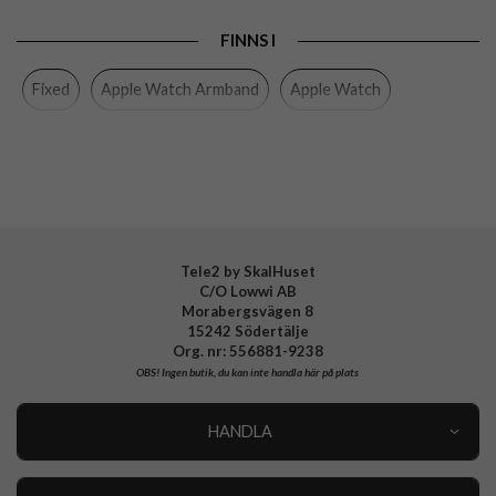
Produkttyp
Armband
FINNS I
Egenskaper
Magnetstängning
Fixed
Apple Watch Armband
Apple Watch
Färg
Guld
Material
Rostfritt stål
Varumärke
Fixed
Tillverkarens art nr
FIXMEST-434-GD
EAN
8591680133345
Tele2 by SkalHuset
C/O Lowwi AB
Morabergsvägen 8
15242 Södertälje
Org. nr: 556881-9238
OBS!
Ingen butik, du kan inte handla här på plats
HANDLA
Outlet
Nyheter