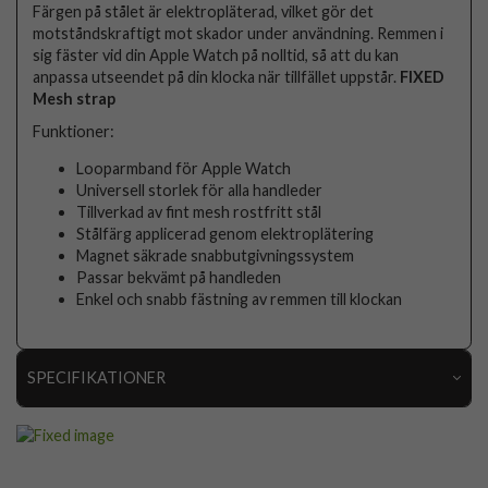
Färgen på stålet är elektropläterad, vilket gör det
motståndskraftigt mot skador under användning. Remmen i
sig fäster vid din Apple Watch på nolltid, så att du kan
anpassa utseendet på din klocka när tillfället uppstår.
FIXED
Mesh strap
Funktioner:
Looparmband för Apple Watch
Universell storlek för alla handleder
Tillverkad av fint mesh rostfritt stål
Stålfärg applicerad genom elektroplätering
Magnet säkrade snabbutgivningssystem
Passar bekvämt på handleden
Enkel och snabb fästning av remmen till klockan
SPECIFIKATIONER
Artikelnummer
96496
Passar
Apple Watch 44mm, Apple Watch 45mm, Apple
till
Watch 46mm, Apple Watch Ultra 49mm