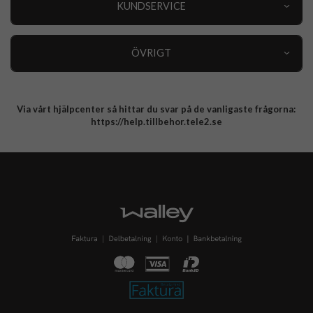
KUNDSERVICE
Varumärken
Kundservice
Specialkategorier
90 dagars öppet köp
ÖVRIGT
Köpevillkor
Om oss
Retur
Om cookies
Via vårt hjälpcenter så hittar du svar på de vanligaste frågorna:
Integritetspolicy
https://help.tillbehor.tele2.se