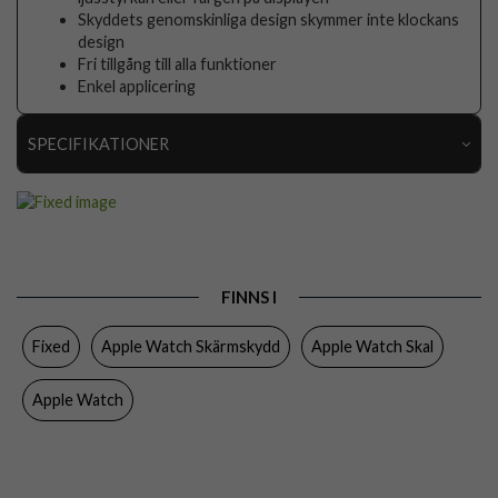
Skyddets genomskinliga design skymmer inte klockans
design
Fri tillgång till alla funktioner
Enkel applicering
SPECIFIKATIONER
Artikelnummer
109264
Passar till
Apple Watch 42mm
Produkttyp
Skal, Skärmskydd
FINNS I
Egenskaper
Inbyggt skärmskydd
Fixed
Apple Watch Skärmskydd
Apple Watch Skal
Färg
Genomskinlig
Material
Härdat glas, Mjukplast (TPU)
Apple Watch
Varumärke
Fixed
Tillverkarens art nr
FIXPUW2-1475-TR