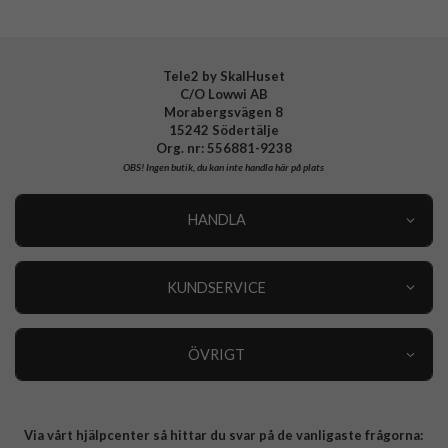
EAN
8591680183654
Tele2 by SkalHuset
C/O Lowwi AB
Morabergsvägen 8
15242 Södertälje
Org. nr: 556881-9238
OBS!
Ingen butik, du kan inte handla här på plats
HANDLA
Outlet
Nyheter
KUNDSERVICE
Varumärken
Kundservice
Specialkategorier
90 dagars öppet köp
ÖVRIGT
Köpevillkor
Om oss
Retur
Om cookies
Via vårt hjälpcenter så hittar du svar på de vanligaste frågorna:
Integritetspolicy