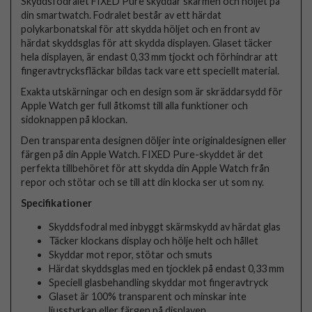
Skyddsfodralet FIXED Pure skyddar skärmen och höljet på
din smartwatch. Fodralet består av ett härdat
polykarbonatskal för att skydda höljet och en front av
härdat skyddsglas för att skydda displayen. Glaset täcker
hela displayen, är endast 0,33 mm tjockt och förhindrar att
fingeravtrycksfläckar bildas tack vare ett speciellt material.
Exakta utskärningar och en design som är skräddarsydd för
Apple Watch ger full åtkomst till alla funktioner och
sidoknappen på klockan.
Den transparenta designen döljer inte originaldesignen eller
färgen på din Apple Watch. FIXED Pure-skyddet är det
perfekta tillbehöret för att skydda din Apple Watch från
repor och stötar och se till att din klocka ser ut som ny.
Specifikationer
Skyddsfodral med inbyggt skärmskydd av härdat glas
Täcker klockans display och hölje helt och hållet
Skyddar mot repor, stötar och smuts
Härdat skyddsglas med en tjocklek på endast 0,33 mm
Speciell glasbehandling skyddar mot fingeravtryck
Glaset är 100% transparent och minskar inte
ljusstyrkan eller färgen på displayen