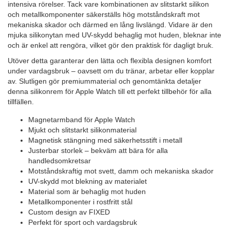
intensiva rörelser. Tack vare kombinationen av slitstarkt silikon
och metallkomponenter säkerställs hög motståndskraft mot
mekaniska skador och därmed en lång livslängd. Vidare är den
mjuka silikonytan med UV-skydd behaglig mot huden, bleknar inte
och är enkel att rengöra, vilket gör den praktisk för dagligt bruk.
Utöver detta garanterar den lätta och flexibla designen komfort
under vardagsbruk – oavsett om du tränar, arbetar eller kopplar
av. Slutligen gör premiummaterial och genomtänkta detaljer
denna silikonrem för Apple Watch till ett perfekt tillbehör för alla
tillfällen.
Magnetarmband för Apple Watch
Mjukt och slitstarkt silikonmaterial
Magnetisk stängning med säkerhetsstift i metall
Justerbar storlek – bekväm att bära för alla
handledsomkretsar
Motståndskraftig mot svett, damm och mekaniska skador
UV-skydd mot blekning av materialet
Material som är behaglig mot huden
Metallkomponenter i rostfritt stål
Custom design av FIXED
Perfekt för sport och vardagsbruk