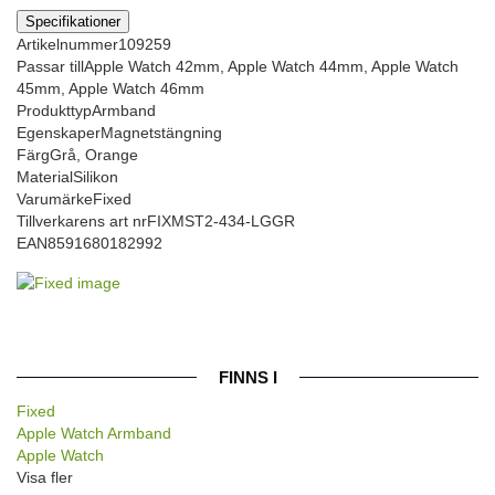
Specifikationer
Artikelnummer
109259
Passar till
Apple Watch 42mm, Apple Watch 44mm, Apple Watch
45mm, Apple Watch 46mm
Produkttyp
Armband
Egenskaper
Magnetstängning
Färg
Grå, Orange
Material
Silikon
Varumärke
Fixed
Tillverkarens art nr
FIXMST2-434-LGGR
EAN
8591680182992
FINNS I
Fixed
Apple Watch Armband
Apple Watch
Visa fler