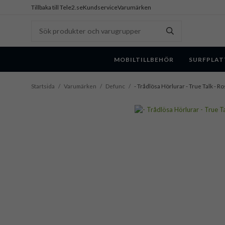
Tillbaka till Tele2.se
Kundservice
Varumärken
MOBILTILLBEHÖR
SURFPLAT
Startsida
/
Varumärken
/
Defunc
/
- Trådlösa Hörlurar - True Talk - Ro