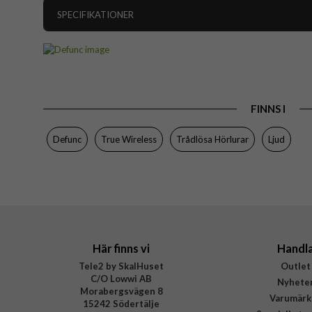
SPECIFIKATIONER
Artikelnummer
Produkttyp
Egenskaper
FINNS I
Färg
Varumärke
Defunc
True Wireless
Trådlösa Hörlurar
Ljud
Tillverkarens art nr
EAN
Här finns vi
Handl
Tele2 by SkalHuset
Outlet
C/O Lowwi AB
Nyhete
Morabergsvägen 8
Varumärk
15242 Södertälje