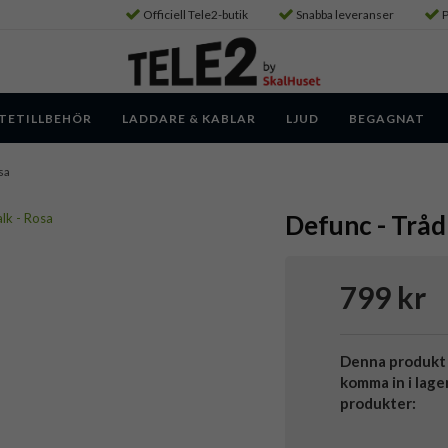
Officiell Tele2-butik
Snabba leveranser
P
TETILLBEHÖR
LADDARE & KABLAR
LJUD
BEGAGNAT
sa
Defunc - Tråd
799 kr
Denna produkt 
komma in i lage
produkter: