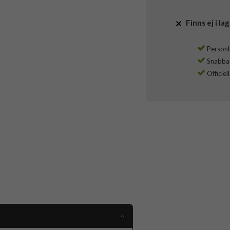
Finns ej i lag
Personli
Snabba l
Officiel