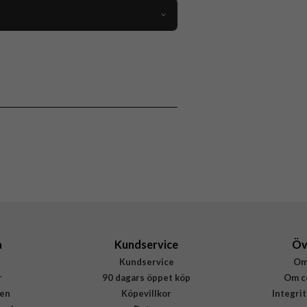
102418
Hörlurar
Trådlös
Rosa
Defunc
D4315
7350080715190
a
Kundservice
Öv
Kundservice
Om
r
90 dagars öppet köp
Om c
en
Köpevillkor
Integri