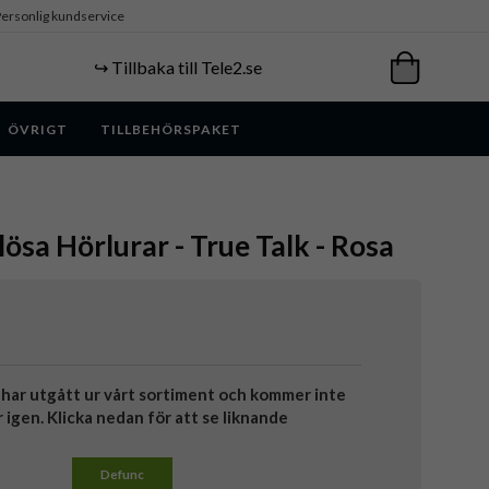
ersonlig kundservice
↪️ Tillbaka till Tele2.se
ÖVRIGT
TILLBEHÖRSPAKET
lösa Hörlurar - True Talk - Rosa
har utgått ur vårt sortiment och kommer inte
r igen. Klicka nedan för att se liknande
Defunc