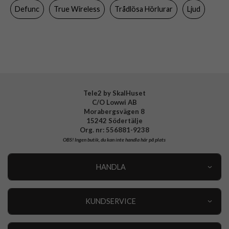
Defunc
True Wireless
Trådlösa Hörlurar
Ljud
Varumärke
Defunc
Tillverkarens art nr
D4276
EAN
7350080719631
Tele2 by SkalHuset
C/O Lowwi AB
Morabergsvägen 8
15242 Södertälje
Org. nr: 556881-9238
OBS!
Ingen butik, du kan inte handla här på plats
HANDLA
Outlet
Nyheter
KUNDSERVICE
Varumärken
Kundservice
Specialkategorier