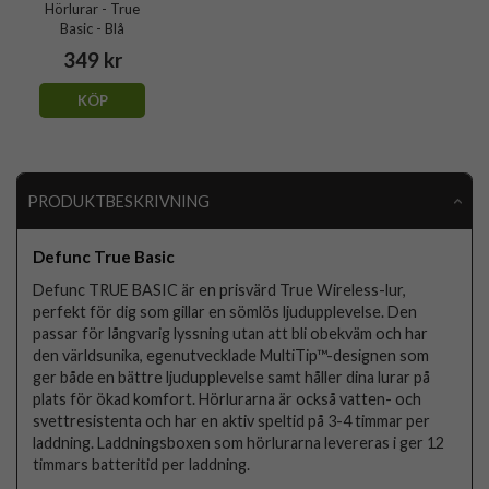
Hörlurar - True
Basic - Blå
349 kr
KÖP
PRODUKTBESKRIVNING
Defunc True Basic
Defunc TRUE BASIC är en prisvärd True Wireless-lur,
perfekt för dig som gillar en sömlös ljudupplevelse. Den
passar för långvarig lyssning utan att bli obekväm och har
den världsunika, egenutvecklade MultiTip™-designen som
ger både en bättre ljudupplevelse samt håller dina lurar på
plats för ökad komfort. Hörlurarna är också vatten- och
svettresistenta och har en aktiv speltid på 3-4 timmar per
laddning. Laddningsboxen som hörlurarna levereras i ger 12
timmars batteritid per laddning.