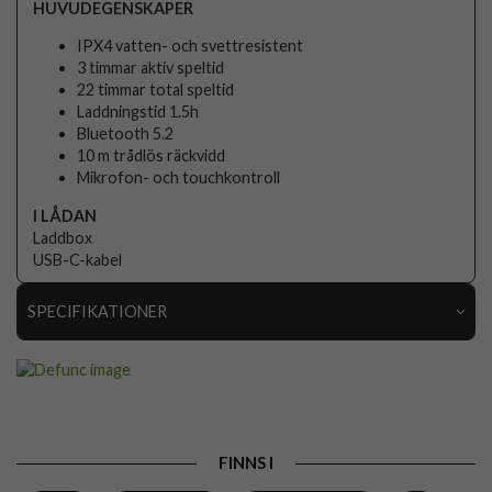
HUVUDEGENSKAPER
IPX4 vatten- och svettresistent
3 timmar aktiv speltid
22 timmar total speltid
Laddningstid 1.5h
Bluetooth 5.2
10 m trådlös räckvidd
Mikrofon- och touchkontroll
I LÅDAN
Laddbox
USB-C-kabel
SPECIFIKATIONER
Artikelnummer
101148
Produkttyp
Hörlurar
Egenskaper
Trådlös
FINNS I
Färg
Grön