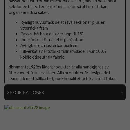
passar perfekt för din Macbook eller PC, medan den andra
sektionen har ytterligare innerfickor så att du lätt kan
organisera dina saker.
Rymligt huvudfack delat i två sektioner plus en
ytterficka fram
Passar bärbara datorer upp till 15"
Innerfickor för enkel organisation
Avtagbar och justerbar axelrem
Tillverkat av slitstarkt fullnarvsläder i vår 100%
koldioxidneutrala fabrik
dbramante1928:s läderprodukter är alla handgjorda av
återvunnet fullnarvsläder. Alla produkter är designade i
Danmark med hållbarhet, funktionalitet och kvalitet i fokus.
SPECIFIKATIONER
Artikelnummer
85478
Produkttyp
Väska
Egenskaper
Dragkedja