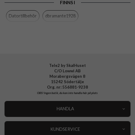
FINNS I
Färg
Brun
Datortillbehör
dbramante1928
Material
Äkta läder
Varumärke
dbramante1928
Tillverkarens art nr
BG15GT001492
EAN
5711428014924
Tele2 by SkalHuset
C/O Lowwi AB
Morabergsvägen 8
15242 Södertälje
Org. nr: 556881-9238
OBS!
Ingen butik, du kan inte handla här på plats
HANDLA
Outlet
Nyheter
KUNDSERVICE
Varumärken