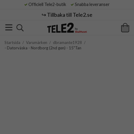
Officiell Tele2-butik
Snabba leveranser
↪️ Tillbaka till Tele2.se
Startsida
/
Varumärken
/
dbramante1928
/
- Datorväska - Nordborg (2nd gen) - 15"Tan