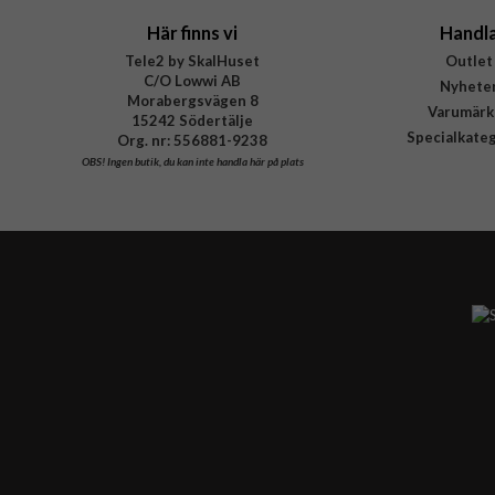
Här finns vi
Handl
Tele2 by SkalHuset
Outlet
C/O Lowwi AB
Nyhete
Morabergsvägen 8
Varumärk
15242 Södertälje
Specialkate
Org. nr: 556881-9238
OBS!
Ingen butik, du kan inte handla här på plats