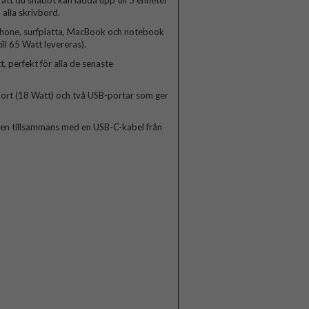
tt du snabbt kan ladda upp till 5 enheter
alla skrivbord.
tphone, surfplatta, MacBook och notebook
l 65 Watt levereras).
 perfekt för alla de senaste
ort (18 Watt) och två USB-portar som ger
aren tillsammans med en USB-C-kabel från