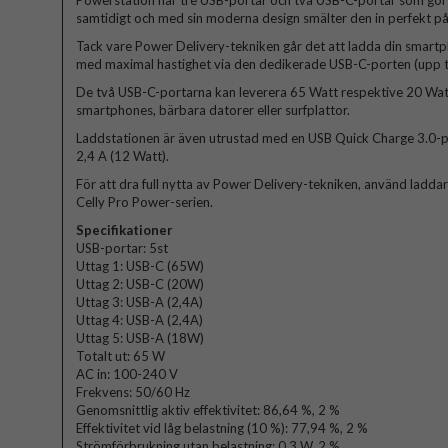
Powerstation har tre USB-portar och två USB-C-portar som gör a
samtidigt och med sin moderna design smälter den in perfekt på 
Tack vare Power Delivery-tekniken går det att ladda din smar
med maximal hastighet via den dedikerade USB-C-porten (upp til
De två USB-C-portarna kan leverera 65 Watt respektive 20 Watt,
smartphones, bärbara datorer eller surfplattor.
Laddstationen är även utrustad med en USB Quick Charge 3.0-p
2,4 A (12 Watt).
För att dra full nytta av Power Delivery-tekniken, använd ladd
Celly Pro Power-serien.
Specifikationer
USB-portar: 5st
Uttag 1: USB-C (65W)
Uttag 2: USB-C (20W)
Uttag 3: USB-A (2,4A)
Uttag 4: USB-A (2,4A)
Uttag 5: USB-A (18W)
Totalt ut: 65 W
AC in: 100-240 V
Frekvens: 50/60 Hz
Genomsnittlig aktiv effektivitet: 86,64 %, 2 %
Effektivitet vid låg belastning (10 %): 77,94 %, 2 %
Strömförbrukning utan belastning: 0,3 W, 2 %