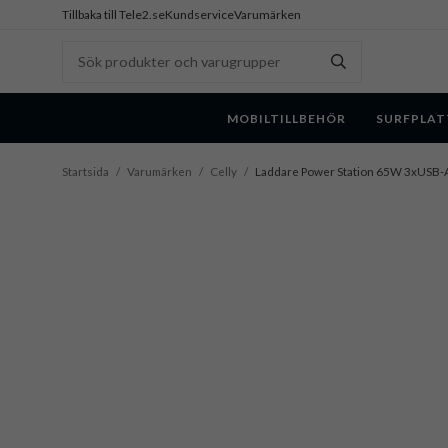
Tillbaka till Tele2.se
Kundservice
Varumärken
MOBILTILLBEHÖR
SURFPLAT
Startsida
/
Varumärken
/
Celly
/
Laddare Power Station 65W 3xUSB-