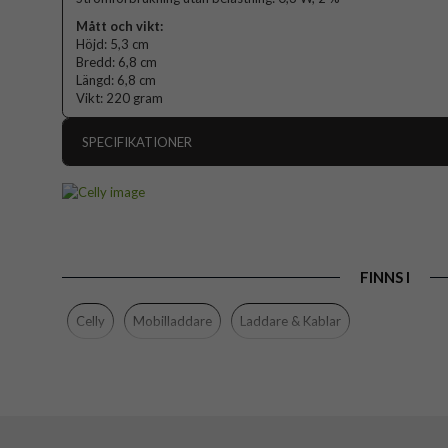
Mått och vikt:
Höjd: 5,3 cm
Bredd: 6,8 cm
Längd: 6,8 cm
Vikt: 220 gram
SPECIFIKATIONER
Artikelnummer
Produkttyp
Egenskaper
FINNS I
Färg
Material
Celly
Mobilladdare
Laddare & Kablar
Varumärke
Tillverkarens art nr
EAN