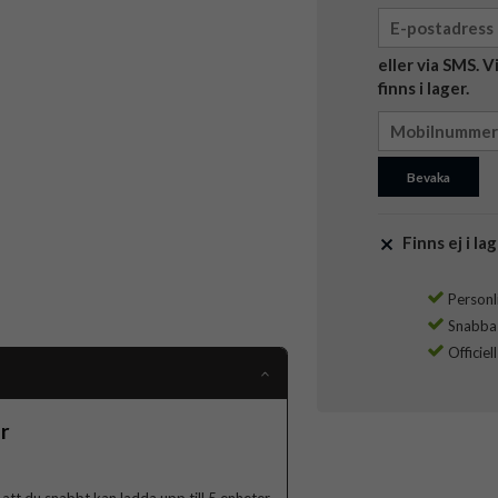
eller via SMS. 
finns i lager.
Bevaka
Finns ej i lag
Personli
Snabba l
Officiel
r