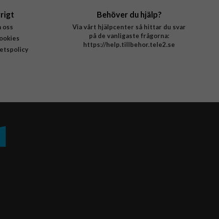
rigt
Behöver du hjälp?
 oss
Via vårt hjälpcenter så hittar du svar
på de vanligaste frågorna:
ookies
https://help.tillbehor.tele2.se
tetspolicy