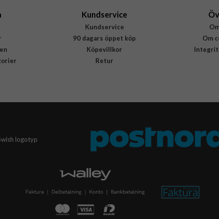
a
Kundservice
Öv
Kundservice
Om
r
90 dagars öppet köp
Om c
en
Köpevillkor
Integri
gorier
Retur