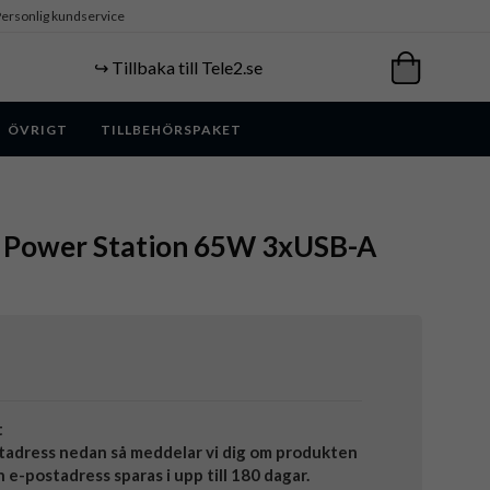
ersonlig kundservice
↪️ Tillbaka till Tele2.se
ÖVRIGT
TILLBEHÖRSPAKET
e Power Station 65W 3xUSB-A
t
tadress nedan så meddelar vi dig om produkten
in e-postadress sparas i upp till 180 dagar.