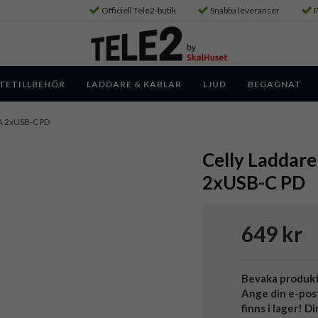
Officiell Tele2-butik
Snabba leveranser
P
TETILLBEHÖR
LADDARE & KABLAR
LJUD
BEGAGNAT
A 2xUSB-C PD
Celly Laddar
2xUSB-C PD
649 kr
Bevaka produk
Ange din e-pos
finns i lager! D