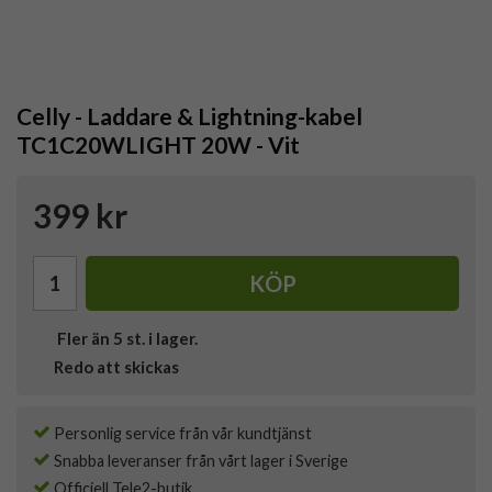
Celly - Laddare & Lightning-kabel
TC1C20WLIGHT 20W - Vit
399 kr
KÖP
Fler än 5 st. i lager.
Redo att skickas
Personlig service från vår kundtjänst
Snabba leveranser från vårt lager i Sverige
Officiell Tele2-butik