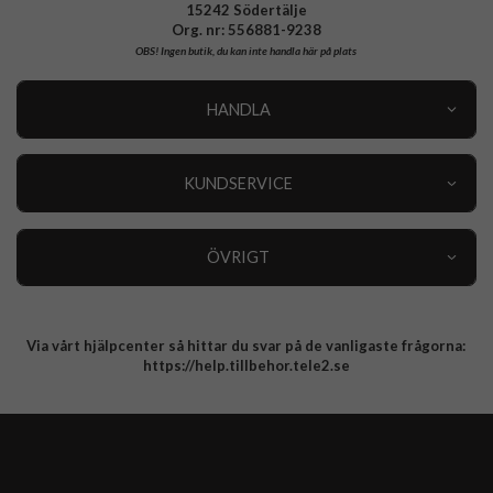
15242 Södertälje
iPhone 11 Pro Laddare, Kablar & Hörlurar
Org. nr: 556881-9238
OBS!
Ingen butik, du kan inte handla här på plats
iPad Mini 2019 (gen 5) Laddare, Kablar & Hörlurar
HANDLA
iPhone Xs Laddare, Kablar & Hörlurar
Outlet
Nyheter
KUNDSERVICE
Varumärken
Kundservice
Specialkategorier
90 dagars öppet köp
ÖVRIGT
Köpevillkor
Om oss
Retur
Om cookies
Via vårt hjälpcenter så hittar du svar på de vanligaste frågorna:
Integritetspolicy
https://help.tillbehor.tele2.se