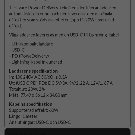
Tack vare Power Delivery-tekniken identifierar laddaren
automatiskt din enhet och den levererar den maximala
effekten som stöds av enheten (upp till 20W levererad
effekt).
Väggladdaren levereras med en USB-C till Lightning-kabel
- Ultrakompakt laddare
- USB-C
- PD (PoweDelivery)
- Lightning-kabel inkluderad
Laddarens specifikation
In: 100 240V AC 50/60Hz 0.3A
Ut: (USB C PD) PD): DC 5V/3A, 9V/2 .22 A, 12V/1. 67 A ,
Totalt ut: 20W, 2%
Mått: 77,49 x 36,12 x 34,80 mm
Kabelns specifikation
Supporterad effekt: 60W
Längd: 1 meter
Anslutningar: USB-C och USB-C