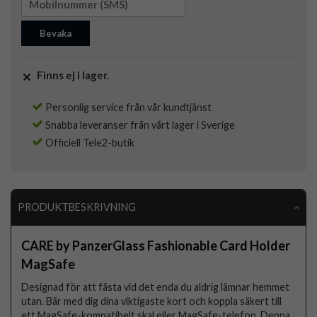
Bevaka
Finns ej i lager.
Personlig service från vår kundtjänst
Snabba leveranser från vårt lager i Sverige
Officiell Tele2-butik
PRODUKTBESKRIVNING
CARE by PanzerGlass Fashionable Card Holder
MagSafe
Designad för att fästa vid det enda du aldrig lämnar hemmet
utan. Bär med dig dina viktigaste kort och koppla säkert till
ett MagSafe-kompatibelt skal eller MagSafe-telefon. Denna