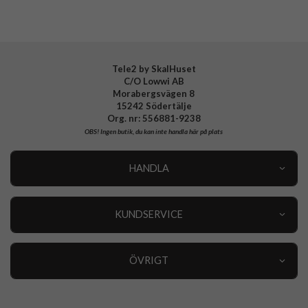
EAN
5715685011184
Tele2 by SkalHuset
C/O Lowwi AB
Morabergsvägen 8
15242 Södertälje
Org. nr: 556881-9238
OBS!
Ingen butik, du kan inte handla här på plats
HANDLA
Outlet
Nyheter
KUNDSERVICE
Varumärken
Kundservice
Specialkategorier
90 dagars öppet köp
ÖVRIGT
Köpevillkor
Om oss
Retur
Om cookies