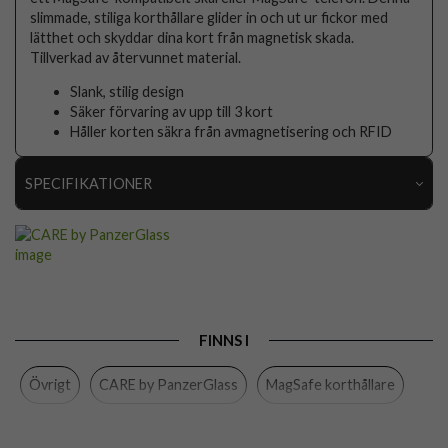
slimmade, stiliga korthållare glider in och ut ur fickor med
lätthet och skyddar dina kort från magnetisk skada.
Tillverkad av återvunnet material.
Slank, stilig design
Säker förvaring av upp till 3 kort
Håller korten säkra från avmagnetisering och RFID
SPECIFIKATIONER
Artikelnummer
103875
Produkttyp
Korthållare
Egenskaper
Kortfack, MagSafe-kompatibel, RFID-skydd
Färg
Svart
FINNS I
Material
Återvunnen plast
Övrigt
CARE by PanzerGlass
MagSafe korthållare
Varumärke
CARE by PanzerGlass
Tillverkarens art nr
1445