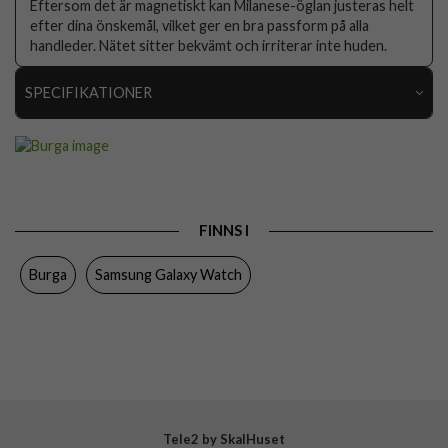
Eftersom det är magnetiskt kan Milanese-öglan justeras helt
efter dina önskemål, vilket ger en bra passform på alla
handleder. Nätet sitter bekvämt och irriterar inte huden.
SPECIFIKATIONER
Artikelnummer
117925
Passar till
Samsung Galaxy Watch 20mm
Produkttyp
Armband
FINNS I
Färg
Silver
Burga
Samsung Galaxy Watch
Material
Rostfritt stål
Varumärke
Burga
Tillverkarens art nr
902182
EAN
4772229021826
Tele2 by SkalHuset