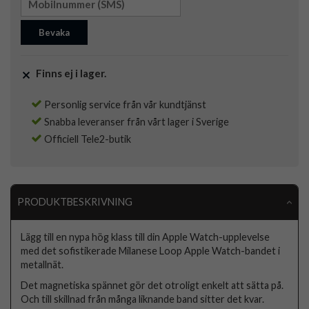
Bevaka
Finns ej i lager.
Personlig service från vår kundtjänst
Snabba leveranser från vårt lager i Sverige
Officiell Tele2-butik
PRODUKTBESKRIVNING
Lägg till en nypa hög klass till din Apple Watch-upplevelse
med det sofistikerade Milanese Loop Apple Watch-bandet i
metallnät.
Det magnetiska spännet gör det otroligt enkelt att sätta på.
Och till skillnad från många liknande band sitter det kvar.