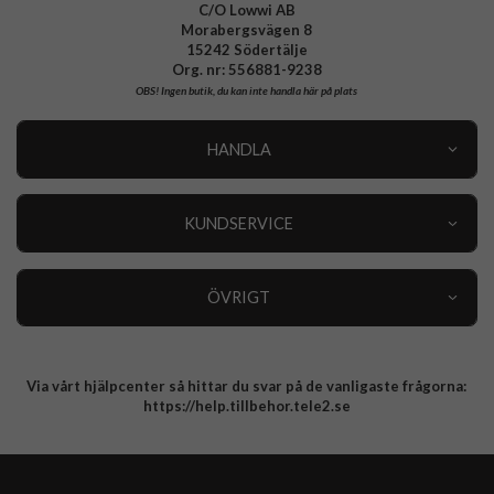
C/O Lowwi AB
Morabergsvägen 8
15242 Södertälje
Org. nr: 556881-9238
OBS!
Ingen butik, du kan inte handla här på plats
HANDLA
Outlet
Nyheter
KUNDSERVICE
Varumärken
Kundservice
Specialkategorier
90 dagars öppet köp
ÖVRIGT
Köpevillkor
Om oss
Retur
Om cookies
Via vårt hjälpcenter så hittar du svar på de vanligaste frågorna:
Integritetspolicy
https://help.tillbehor.tele2.se