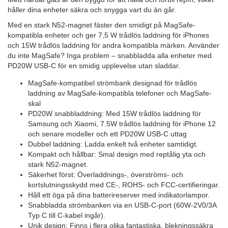
håller dina enheter säkra och snygga vart du än går.
Med en stark N52-magnet fäster den smidigt på MagSafe-
kompatibla enheter och ger 7,5 W trådlös laddning för iPhones
och 15W trådlös laddning för andra kompatibla märken. Använder
du inte MagSafe? Inga problem – snabbladda alla enheter med
PD20W USB-C för en smidig upplevelse utan sladdar.
MagSafe-kompatibel strömbank designad för trådlös
laddning av MagSafe-kompatibla telefoner och MagSafe-
skal
PD20W snabbladdning: Med 15W trådlös laddning för
Samsung och Xiaomi, 7.5W trådlös laddning för iPhone 12
och senare modeller och ett PD20W USB-C uttag
Dubbel laddning: Ladda enkelt två enheter samtidigt.
Kompakt och hållbar: Smal design med reptålig yta och
stark N52-magnet.
Säkerhet först: Överladdnings-, överströms- och
kortslutningsskydd med CE-, ROHS- och FCC-certifieringar.
Håll ett öga på dina batterireserver med indikatorlampor.
Snabbladda strömbanken via en USB-C-port (60W-2V0/3A
Typ C till C-kabel ingår).
Unik design: Finns i flera olika fantastiska, blekningssäkra