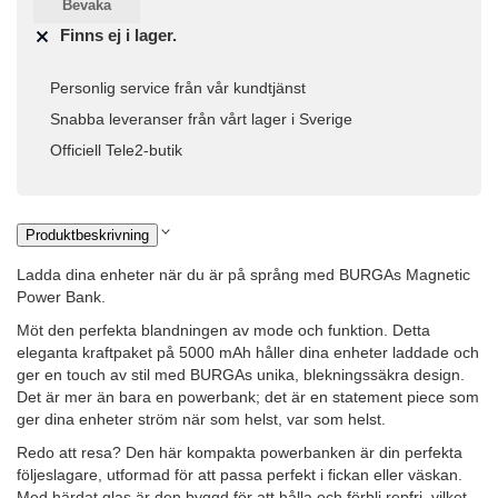
Bevaka
Finns ej i lager.
Personlig service från vår kundtjänst
Snabba leveranser från vårt lager i Sverige
Officiell Tele2-butik
Produktbeskrivning
Ladda dina enheter när du är på språng med BURGAs Magnetic
Power Bank.
Möt den perfekta blandningen av mode och funktion. Detta
eleganta kraftpaket på 5000 mAh håller dina enheter laddade och
ger en touch av stil med BURGAs unika, blekningssäkra design.
Det är mer än bara en powerbank; det är en statement piece som
ger dina enheter ström när som helst, var som helst.
Redo att resa? Den här kompakta powerbanken är din perfekta
följeslagare, utformad för att passa perfekt i fickan eller väskan.
Med härdat glas är den byggd för att hålla och förbli repfri, vilket