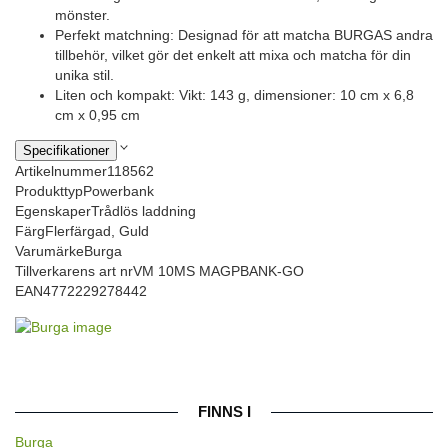
mönster.
Perfekt matchning: Designad för att matcha BURGAS andra
tillbehör, vilket gör det enkelt att mixa och matcha för din
unika stil.
Liten och kompakt: Vikt: 143 g, dimensioner: 10 cm x 6,8
cm x 0,95 cm
Specifikationer
Artikelnummer
118562
Produkttyp
Powerbank
Egenskaper
Trådlös laddning
Färg
Flerfärgad, Guld
Varumärke
Burga
Tillverkarens art nr
VM 10MS MAGPBANK-GO
EAN
4772229278442
FINNS I
Burga