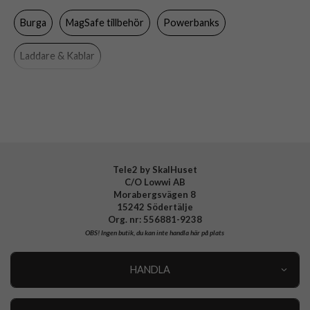
Burga
MagSafe tillbehör
Powerbanks
Varumärke
Burga
Tillverkarens art nr
BP 03MS MAGPBANK-GU
Laddare & Kablar
EAN
4772229273713
Tele2 by SkalHuset
C/O Lowwi AB
Morabergsvägen 8
15242 Södertälje
Org. nr: 556881-9238
OBS!
Ingen butik, du kan inte handla här på plats
HANDLA
Outlet
Nyheter