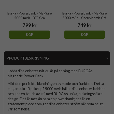
Burga - Powerbank - MagSafe
Burga - Powerbank - MagSafe
5000 mAh - BFF Grå
5000 mAh - Cherrybomb Grå
799 kr
749 kr
KÖP
KÖP
PRODUKTBESKRIVNING
Ladda dina enheter när du är på språng med BURGAs
Magnetic Power Bank.
Möt den perfekta blandningen av mode och funktion. Detta
eleganta kraftpaket på 5000 mAh håller dina enheter laddade
och ger en touch av stil med BURGAs unika, blekningssäkra
design. Det är mer än bara en powerbank; det är en
statement piece som ger dina enheter ström när som helst,
var som helst.