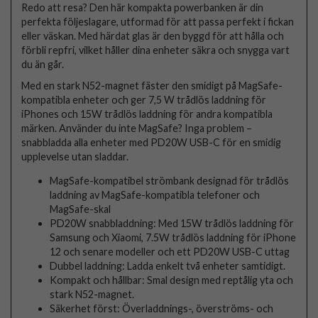
Redo att resa? Den här kompakta powerbanken är din
perfekta följeslagare, utformad för att passa perfekt i fickan
eller väskan. Med härdat glas är den byggd för att hålla och
förbli repfri, vilket håller dina enheter säkra och snygga vart
du än går.
Med en stark N52-magnet fäster den smidigt på MagSafe-
kompatibla enheter och ger 7,5 W trådlös laddning för
iPhones och 15W trådlös laddning för andra kompatibla
märken. Använder du inte MagSafe? Inga problem –
snabbladda alla enheter med PD20W USB-C för en smidig
upplevelse utan sladdar.
MagSafe-kompatibel strömbank designad för trådlös
laddning av MagSafe-kompatibla telefoner och
MagSafe-skal
PD20W snabbladdning: Med 15W trådlös laddning för
Samsung och Xiaomi, 7.5W trådlös laddning för iPhone
12 och senare modeller och ett PD20W USB-C uttag
Dubbel laddning: Ladda enkelt två enheter samtidigt.
Kompakt och hållbar: Smal design med reptålig yta och
stark N52-magnet.
Säkerhet först: Överladdnings-, överströms- och