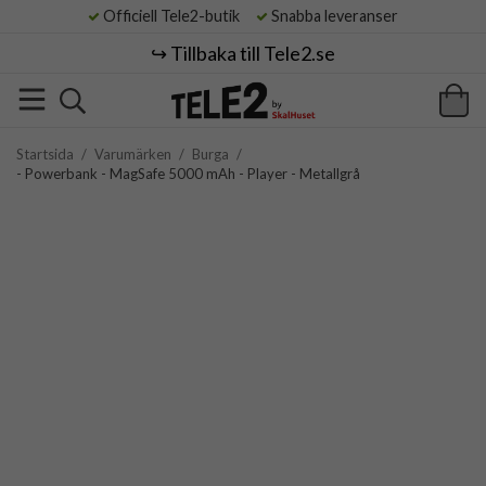
Officiell Tele2-butik
Snabba leveranser
↪️ Tillbaka till Tele2.se
Startsida
/
Varumärken
/
Burga
/
- Powerbank - MagSafe 5000 mAh - Player - Metallgrå