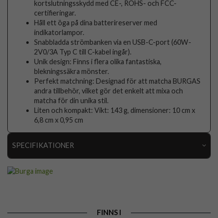
kortslutningsskydd med CE-, ROHS- och FCC-
certifieringar.
Håll ett öga på dina batterireserver med
indikatorlampor.
Snabbladda strömbanken via en USB-C-port (60W-
2V0/3A Typ C till C-kabel ingår).
Unik design: Finns i flera olika fantastiska,
blekningssäkra mönster.
Perfekt matchning: Designad för att matcha BURGAS
andra tillbehör, vilket gör det enkelt att mixa och
matcha för din unika stil.
Liten och kompakt: Vikt: 143 g, dimensioner: 10 cm x
6,8 cm x 0,95 cm
SPECIFIKATIONER
Artikelnummer
118583
Produkttyp
Powerbank
Egenskaper
Trådlös laddning
FINNS I
Färg
Flerfärgad, Grå