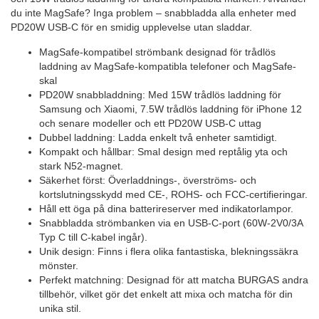
du inte MagSafe? Inga problem – snabbladda alla enheter med
PD20W USB-C för en smidig upplevelse utan sladdar.
MagSafe-kompatibel strömbank designad för trådlös
laddning av MagSafe-kompatibla telefoner och MagSafe-
skal
PD20W snabbladdning: Med 15W trådlös laddning för
Samsung och Xiaomi, 7.5W trådlös laddning för iPhone 12
och senare modeller och ett PD20W USB-C uttag
Dubbel laddning: Ladda enkelt två enheter samtidigt.
Kompakt och hållbar: Smal design med reptålig yta och
stark N52-magnet.
Säkerhet först: Överladdnings-, överströms- och
kortslutningsskydd med CE-, ROHS- och FCC-certifieringar.
Håll ett öga på dina batterireserver med indikatorlampor.
Snabbladda strömbanken via en USB-C-port (60W-2V0/3A
Typ C till C-kabel ingår).
Unik design: Finns i flera olika fantastiska, blekningssäkra
mönster.
Perfekt matchning: Designad för att matcha BURGAS andra
tillbehör, vilket gör det enkelt att mixa och matcha för din
unika stil.