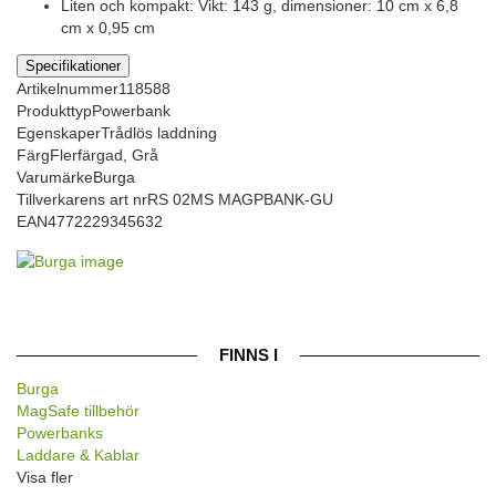
Liten och kompakt: Vikt: 143 g, dimensioner: 10 cm x 6,8
cm x 0,95 cm
Specifikationer
Artikelnummer
118588
Produkttyp
Powerbank
Egenskaper
Trådlös laddning
Färg
Flerfärgad, Grå
Varumärke
Burga
Tillverkarens art nr
RS 02MS MAGPBANK-GU
EAN
4772229345632
FINNS I
Burga
MagSafe tillbehör
Powerbanks
Laddare & Kablar
Visa fler