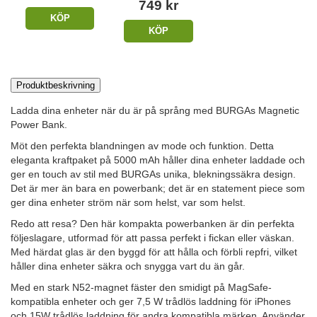
749 kr
KÖP
KÖP
Produktbeskrivning
Ladda dina enheter när du är på språng med BURGAs Magnetic
Power Bank.
Möt den perfekta blandningen av mode och funktion. Detta
eleganta kraftpaket på 5000 mAh håller dina enheter laddade och
ger en touch av stil med BURGAs unika, blekningssäkra design.
Det är mer än bara en powerbank; det är en statement piece som
ger dina enheter ström när som helst, var som helst.
Redo att resa? Den här kompakta powerbanken är din perfekta
följeslagare, utformad för att passa perfekt i fickan eller väskan.
Med härdat glas är den byggd för att hålla och förbli repfri, vilket
håller dina enheter säkra och snygga vart du än går.
Med en stark N52-magnet fäster den smidigt på MagSafe-
kompatibla enheter och ger 7,5 W trådlös laddning för iPhones
och 15W trådlös laddning för andra kompatibla märken. Använder