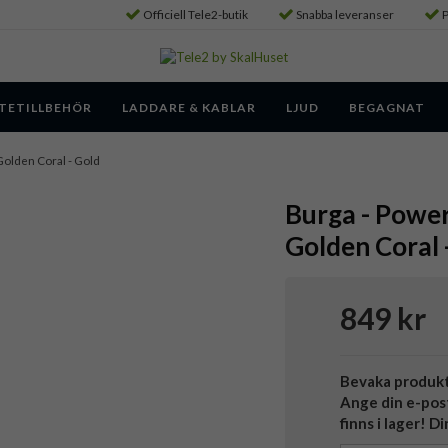
Officiell Tele2-butik
Snabba leveranser
P
TETILLBEHÖR
LADDARE & KABLAR
LJUD
BEGAGNAT
Golden Coral - Gold
Burga - Powe
Golden Coral 
849 kr
Bevaka produk
Ange din e-pos
finns i lager! D