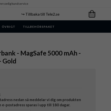
ersonlig kundservice
↪️ Tillbaka till Tele2.se
ÖVRIGT
TILLBEHÖRSPAKET
rbank - MagSafe 5000 mAh -
- Gold
t
tadress nedan så meddelar vi dig om produkten
in e-postadress sparas i upp till 180 dagar.