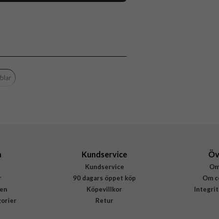
118551
Powerbank
Trådlös laddning
Flerfärgad, Guld
Burga
blar
ME 05MS MAGPBANK-GO
4772229275847
a
Kundservice
Öv
Kundservice
Om
r
90 dagars öppet köp
Om c
en
Köpevillkor
Integri
gorier
Retur