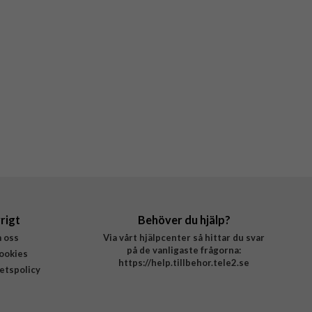
rigt
Behöver du hjälp?
 oss
Via vårt hjälpcenter så hittar du svar
på de vanligaste frågorna:
ookies
https://help.tillbehor.tele2.se
tetspolicy