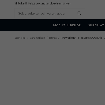
Tillbaka till Tele2.se
Kundservice
Varumärken
MOBILTILLBEHÖR
SURFPLAT
Startsida
/
Varumärken
/
Burga
/
- Powerbank - MagSafe 5000 mAh - 