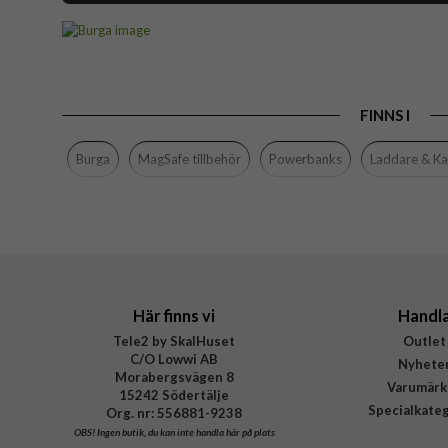
Artikelnummer
Produkttyp
Egenskaper
FINNS I
Färg
Varumärke
Burga
MagSafe tillbehör
Powerbanks
Laddare & Ka
Tillverkarens art nr
EAN
Här finns vi
Handl
Tele2 by SkalHuset
Outlet
C/O Lowwi AB
Nyhete
Morabergsvägen 8
Varumärk
15242 Södertälje
Specialkate
Org. nr: 556881-9238
OBS!
Ingen butik, du kan inte handla här på plats