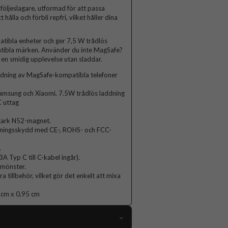
öljeslagare, utformad för att passa
hålla och förbli repfri, vilket håller dina
tibla enheter och ger 7,5 W trådlös
atibla märken. Använder du inte MagSafe?
n smidig upplevelse utan sladdar.
dning av MagSafe-kompatibla telefoner
msung och Xiaomi, 7.5W trådlös laddning
 uttag
stark N52-magnet.
utningsskydd med CE-, ROHS- och FCC-
.
Typ C till C-kabel ingår).
a mönster.
tillbehör, vilket gör det enkelt att mixa
8 cm x 0,95 cm