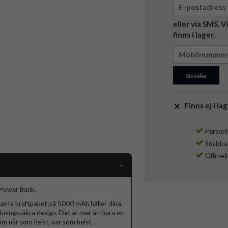
eller via SMS. 
finns i lager.
Bevaka
Finns ej i lag
Personli
Snabba l
Officiel
 Power Bank.
ganta kraftpaket på 5000 mAh håller dina
kningssäkra design. Det är mer än bara en
m när som helst, var som helst.