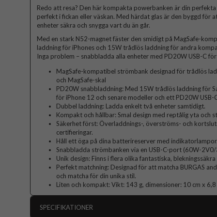
Redo att resa? Den här kompakta powerbanken är din perfekta f
perfekt i fickan eller väskan. Med härdat glas är den byggd för att 
enheter säkra och snygga vart du än går.
Med en stark N52-magnet fäster den smidigt på MagSafe-kompa
laddning för iPhones och 15W trådlös laddning för andra komp
Inga problem – snabbladda alla enheter med PD20W USB-C för e
MagSafe-kompatibel strömbank designad för trådlös lad
och MagSafe-skal
PD20W snabbladdning: Med 15W trådlös laddning för Sa
för iPhone 12 och senare modeller och ett PD20W USB-C
Dubbel laddning: Ladda enkelt två enheter samtidigt.
Kompakt och hållbar: Smal design med reptålig yta och 
Säkerhet först: Överladdnings-, överströms- och kortsl
certifieringar.
Håll ett öga på dina batterireserver med indikatorlampor
Snabbladda strömbanken via en USB-C-port (60W-2V0/3A 
Unik design: Finns i flera olika fantastiska, blekningssäkr
Perfekt matchning: Designad för att matcha BURGAS andra 
och matcha för din unika stil.
Liten och kompakt: Vikt: 143 g, dimensioner: 10 cm x 6,
SPECIFIKATIONER