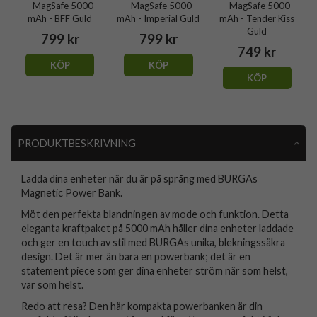
- MagSafe 5000
- MagSafe 5000
- MagSafe 5000
mAh - BFF Guld
mAh - Imperial Guld
mAh - Tender Kiss
Guld
799 kr
799 kr
749 kr
KÖP
KÖP
KÖP
PRODUKTBESKRIVNING
Ladda dina enheter när du är på språng med BURGAs
Magnetic Power Bank.
Möt den perfekta blandningen av mode och funktion. Detta
eleganta kraftpaket på 5000 mAh håller dina enheter laddade
och ger en touch av stil med BURGAs unika, blekningssäkra
design. Det är mer än bara en powerbank; det är en
statement piece som ger dina enheter ström när som helst,
var som helst.
Redo att resa? Den här kompakta powerbanken är din