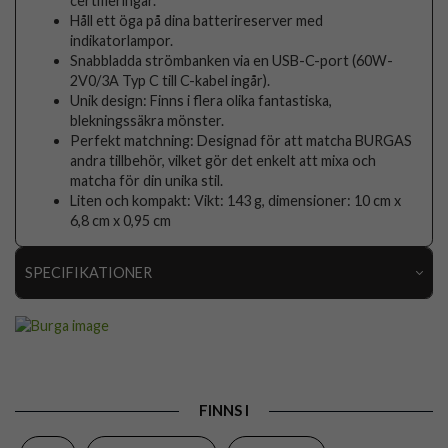
certifieringar.
Håll ett öga på dina batterireserver med
indikatorlampor.
Snabbladda strömbanken via en USB-C-port (60W-
2V0/3A Typ C till C-kabel ingår).
Unik design: Finns i flera olika fantastiska,
blekningssäkra mönster.
Perfekt matchning: Designad för att matcha BURGAS
andra tillbehör, vilket gör det enkelt att mixa och
matcha för din unika stil.
Liten och kompakt: Vikt: 143 g, dimensioner: 10 cm x
6,8 cm x 0,95 cm
SPECIFIKATIONER
Artikelnummer
119201
Produkttyp
Powerbank
Egenskaper
Trådlös laddning
FINNS I
Färg
Flerfärgad, Guld