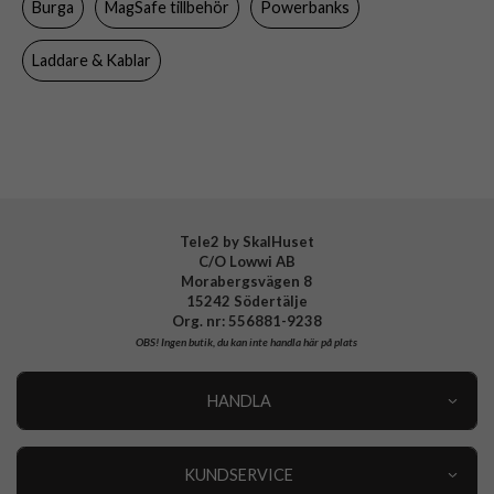
Burga
MagSafe tillbehör
Powerbanks
Varumärke
Burga
Tillverkarens art nr
108775
Laddare & Kablar
EAN
4772241087756
Tele2 by SkalHuset
C/O Lowwi AB
Morabergsvägen 8
15242 Södertälje
Org. nr: 556881-9238
OBS!
Ingen butik, du kan inte handla här på plats
HANDLA
Outlet
Nyheter
KUNDSERVICE
Varumärken