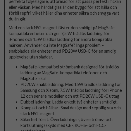
perfekta följeslagare, utformad för att passa perfekt i fickan
eller väskan. Med härdat glas är den byggd för att hålla och
förbli repfri, vilket håller dina enheter säkra och snygga vart
du än går.
Med en stark N52-magnet fäster den smidigt på MagSafe-
kompatibla enheter och ger 7,5 W trådlös laddning för
iPhones och 15W trådlös laddning för andra kompatibla
märken. Använder du inte MagSafe? Inga problem –
snabbladda alla enheter med PD20W USB-C för en smidig
upplevelse utan sladdar.
MagSafe-kompatibel strömbank designad för trådlös
laddning av MagSafe-kompatibla telefoner och
MagSafe-skal
PD20W snabbladdning: Med 15W trådlös laddning för
Samsung och Xiaomi, 7.5W trådlös laddning för iPhone
12 och senare modeller och ett PD20W USB-C uttag
Dubbel laddning: Ladda enkelt två enheter samtidigt.
Kompakt och hållbar: Smal design med reptålig yta och
stark N52-magnet.
Säkerhet först: Överladdnings-, överströms- och
kortslutningsskydd med CE-, ROHS- och FCC-