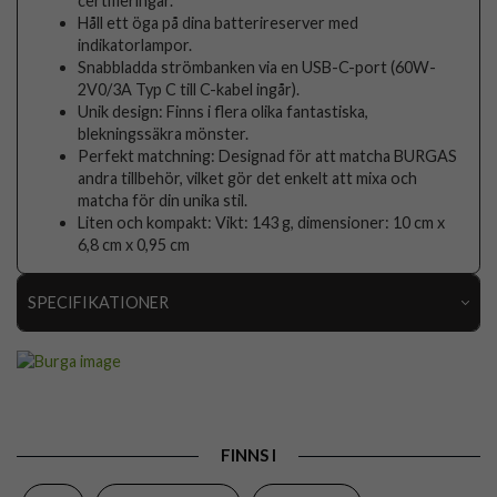
certifieringar.
Håll ett öga på dina batterireserver med
indikatorlampor.
Snabbladda strömbanken via en USB-C-port (60W-
2V0/3A Typ C till C-kabel ingår).
Unik design: Finns i flera olika fantastiska,
blekningssäkra mönster.
Perfekt matchning: Designad för att matcha BURGAS
andra tillbehör, vilket gör det enkelt att mixa och
matcha för din unika stil.
Liten och kompakt: Vikt: 143 g, dimensioner: 10 cm x
6,8 cm x 0,95 cm
SPECIFIKATIONER
Artikelnummer
118772
Produkttyp
Powerbank
Egenskaper
Trådlös laddning
FINNS I
Färg
Flerfärgad, Guld