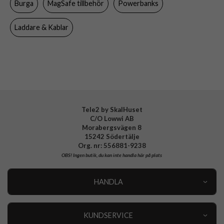
Burga
MagSafe tillbehör
Powerbanks
Varumärke
Burga
Tillverkarens art nr
108397
Laddare & Kablar
EAN
4772241083970
Tele2 by SkalHuset
C/O Lowwi AB
Morabergsvägen 8
15242 Södertälje
Org. nr: 556881-9238
OBS!
Ingen butik, du kan inte handla här på plats
HANDLA
Outlet
Nyheter
KUNDSERVICE
Varumärken