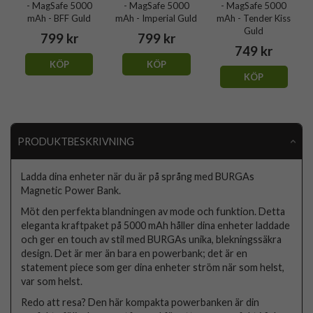
- MagSafe 5000
- MagSafe 5000
- MagSafe 5000
mAh - BFF Guld
mAh - Imperial Guld
mAh - Tender Kiss
Guld
799 kr
799 kr
749 kr
KÖP
KÖP
KÖP
PRODUKTBESKRIVNING
Ladda dina enheter när du är på språng med BURGAs
Magnetic Power Bank.
Möt den perfekta blandningen av mode och funktion. Detta
eleganta kraftpaket på 5000 mAh håller dina enheter laddade
och ger en touch av stil med BURGAs unika, blekningssäkra
design. Det är mer än bara en powerbank; det är en
statement piece som ger dina enheter ström när som helst,
var som helst.
Redo att resa? Den här kompakta powerbanken är din