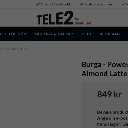
Officiell Tele2-butik
Snabba leveranser
P
TETILLBEHÖR
LADDARE & KABLAR
LJUD
BEGAGNAT
lmond Latte - Gold
Burga - Powe
Almond Latte 
849 kr
Bevaka produk
Ange din e-pos
finns i lager! D