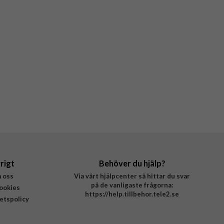
rigt
Behöver du hjälp?
 oss
Via vårt hjälpcenter så hittar du svar
på de vanligaste frågorna:
ookies
https://help.tillbehor.tele2.se
tetspolicy