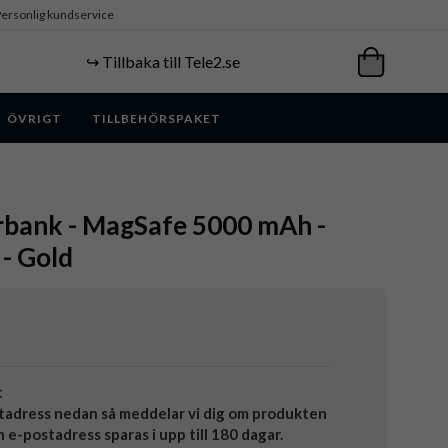
ersonlig kundservice
↪️ Tillbaka till Tele2.se
ÖVRIGT
TILLBEHÖRSPAKET
rbank - MagSafe 5000 mAh -
- Gold
t
tadress nedan så meddelar vi dig om produkten
in e-postadress sparas i upp till 180 dagar.