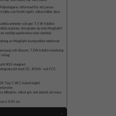
öljeslagare, utformad för att passa
hålla och förbli repfri, vilket håller dina
tibla enheter och ger 7,5 W trådlös
atibla märken. Använder du inte MagSafe?
n smidig upplevelse utan sladdar.
dning av MagSafe-kompatibla telefoner
msung och Xiaomi, 7.5W trådlös laddning
 uttag
stark N52-magnet.
utningsskydd med CE-, ROHS- och FCC-
.
Typ C till C-kabel ingår).
a mönster.
tillbehör, vilket gör det enkelt att mixa
8 cm x 0,95 cm