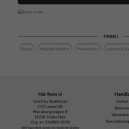
Artikelnummer
Produkttyp
Egenskaper
FINNS I
Färg
Varumärke
Burga
MagSafe tillbehör
Powerbanks
Laddare & Ka
Tillverkarens art nr
EAN
Här finns vi
Handl
Tele2 by SkalHuset
Outlet
C/O Lowwi AB
Nyhete
Morabergsvägen 8
Varumärk
15242 Södertälje
Specialkate
Org. nr: 556881-9238
OBS!
Ingen butik, du kan inte handla här på plats