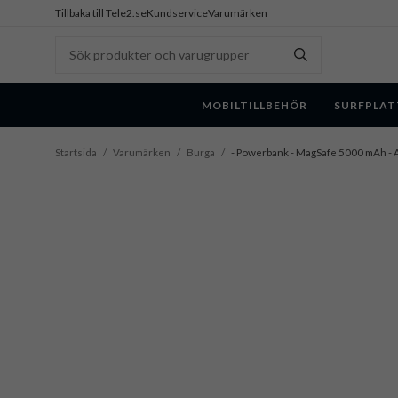
Tillbaka till Tele2.se
Kundservice
Varumärken
MOBILTILLBEHÖR
SURFPLAT
Startsida
/
Varumärken
/
Burga
/
- Powerbank - MagSafe 5000 mAh - A