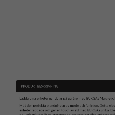
PRODUKTBESKRIVNING
Ladda dina enheter när du är på språng med BURGAs Magnetic
Möt den perfekta blandningen av mode och funktion. Detta ele
enheter laddade och ger en touch av stil med BURGAs unika, ble
powerbank; det är en statement piece som ger dina enheter strö