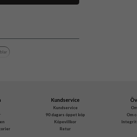
118557
Powerbank
Trådlös laddning
Flerfärgad, Guld
Burga
blar
FA 01MS MAGPBANK-GO
4772229275106
a
Kundservice
Öv
Kundservice
Om
r
90 dagars öppet köp
Om c
en
Köpevillkor
Integri
gorier
Retur