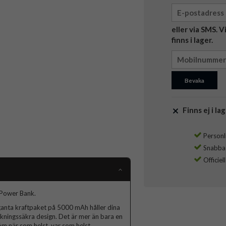
eller via SMS. 
finns i lager.
Bevaka
Finns ej i lag
Personli
Snabba l
Officiel
 Power Bank.
ganta kraftpaket på 5000 mAh håller dina
kningssäkra design. Det är mer än bara en
m när som helst, var som helst.