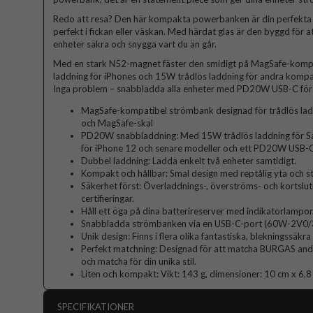
Redo att resa? Den här kompakta powerbanken är din perfekta f
perfekt i fickan eller väskan. Med härdat glas är den byggd för att 
enheter säkra och snygga vart du än går.
Med en stark N52-magnet fäster den smidigt på MagSafe-kompa
laddning för iPhones och 15W trådlös laddning för andra komp
Inga problem – snabbladda alla enheter med PD20W USB-C för e
MagSafe-kompatibel strömbank designad för trådlös lad
och MagSafe-skal
PD20W snabbladdning: Med 15W trådlös laddning för Sa
för iPhone 12 och senare modeller och ett PD20W USB-C
Dubbel laddning: Ladda enkelt två enheter samtidigt.
Kompakt och hållbar: Smal design med reptålig yta och 
Säkerhet först: Överladdnings-, överströms- och kortsl
certifieringar.
Håll ett öga på dina batterireserver med indikatorlampor
Snabbladda strömbanken via en USB-C-port (60W-2V0/3A 
Unik design: Finns i flera olika fantastiska, blekningssäkr
Perfekt matchning: Designad för att matcha BURGAS andra 
och matcha för din unika stil.
Liten och kompakt: Vikt: 143 g, dimensioner: 10 cm x 6,
SPECIFIKATIONER