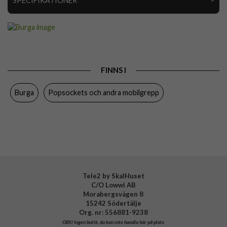
SPECIFIKATIONER
Artikelnummer
118523
Produkttyp
Hållare
Färg
Flerfärgad, Guld
FINNS I
Varumärke
Burga
Burga
Popsockets och andra mobilgrepp
Tillverkarens art nr
885108
EAN
4772228851080
Tele2 by SkalHuset
C/O Lowwi AB
Morabergsvägen 8
15242 Södertälje
Org. nr: 556881-9238
OBS!
Ingen butik, du kan inte handla här på plats