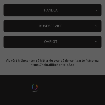
HANDLA
Outlet
Nyheter
KUNDSERVICE
Varumärken
Kundservice
Specialkategorier
90 dagars öppet köp
ÖVRIGT
Köpevillkor
Om oss
Retur
Om cookies
Via vårt hjälpcenter så hittar du svar på de vanligaste frågorna:
Integritetspolicy
https://help.tillbehor.tele2.se