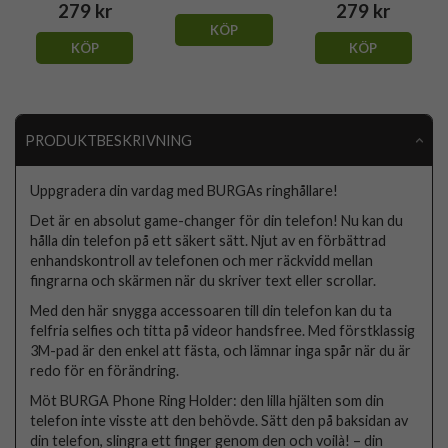
279 kr
279 kr
KÖP
KÖP
KÖP
PRODUKTBESKRIVNING
Uppgradera din vardag med BURGAs ringhållare!
Det är en absolut game-changer för din telefon! Nu kan du
hålla din telefon på ett säkert sätt. Njut av en förbättrad
enhandskontroll av telefonen och mer räckvidd mellan
fingrarna och skärmen när du skriver text eller scrollar.
Med den här snygga accessoaren till din telefon kan du ta
felfria selfies och titta på videor handsfree. Med förstklassig
3M-pad är den enkel att fästa, och lämnar inga spår när du är
redo för en förändring.
Möt BURGA Phone Ring Holder: den lilla hjälten som din
telefon inte visste att den behövde. Sätt den på baksidan av
din telefon, slingra ett finger genom den och voilà! – din