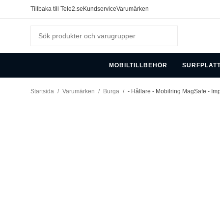
Tillbaka till Tele2.se
Kundservice
Varumärken
MOBILTILLBEHÖR
SURFPLAT
Startsida
/
Varumärken
/
Burga
/
- Hållare - Mobilring MagSafe - Imp