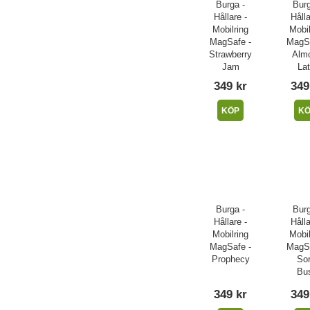
Burga -
Burg
Hållare -
Hålla
Mobilring
Mobil
MagSafe -
MagSa
Strawberry
Alm
Jam
Lat
349 kr
349
KÖP
K
Burga -
Burg
Hållare -
Hålla
Mobilring
Mobil
MagSafe -
MagSa
Prophecy
Sor
Bu
349 kr
349