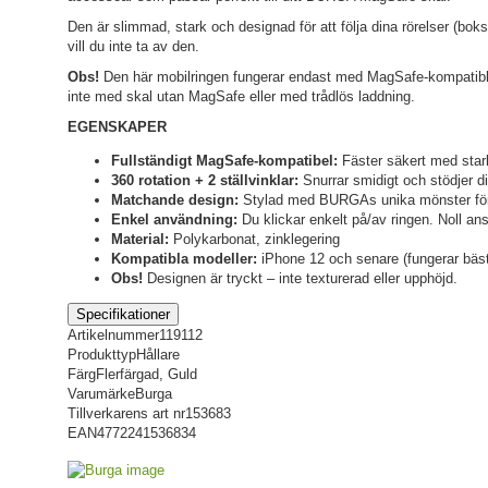
Den är slimmad, stark och designad för att följa dina rörelser (boks
vill du inte ta av den.
Obs!
Den här mobilringen fungerar endast med MagSafe-kompatibl
inte med skal utan MagSafe eller med trådlös laddning.
EGENSKAPER
Fullständigt MagSafe-kompatibel:
Fäster säkert med stark
360 rotation + 2 ställvinklar:
Snurrar smidigt och stödjer di
Matchande design:
Stylad med BURGAs unika mönster för a
Enkel användning:
Du klickar enkelt på/av ringen. Noll ans
Material:
Polykarbonat, zinklegering
Kompatibla modeller:
iPhone 12 och senare (fungerar b
Obs!
Designen är tryckt – inte texturerad eller upphöjd.
Specifikationer
Artikelnummer
119112
Produkttyp
Hållare
Färg
Flerfärgad, Guld
Varumärke
Burga
Tillverkarens art nr
153683
EAN
4772241536834