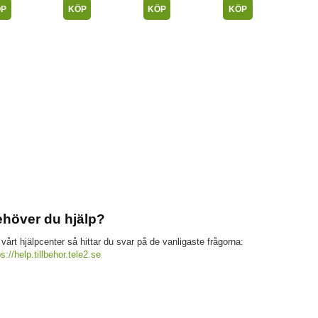
ÖP
KÖP
KÖP
KÖP
höver du hjälp?
 vårt hjälpcenter så hittar du svar på de vanligaste frågorna:
ps://help.tillbehor.tele2.se