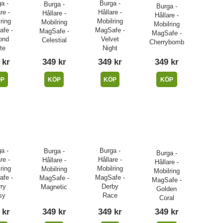
a -
Burga -
Burga -
Burga -
re -
Hållare -
Hållare -
Hållare -
ring
Mobilring
Mobilring
Mobilring
fe -
MagSafe -
MagSafe -
MagSafe -
ond
Velvet
Celestial
Cherrybomb
te
Night
 kr
349 kr
349 kr
349 kr
ÖP
KÖP
KÖP
KÖP
a -
Burga -
Burga -
Burga -
re -
Hållare -
Hållare -
Hållare -
ring
Mobilring
Mobilring
Mobilring
fe -
MagSafe -
MagSafe -
MagSafe -
ry
Derby
Magnetic
Golden
sy
Race
Coral
 kr
349 kr
349 kr
349 kr