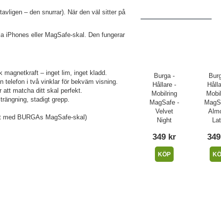
tavligen – den snurrar). När den väl sitter på
a iPhones eller MagSafe-skal. Den fungerar
 magnetkraft – inget lim, inget kladd.
Burga -
Burg
n telefon i två vinklar för bekväm visning.
Hållare -
Hålla
tt matcha ditt skal perfekt.
Mobilring
Mobil
trängning, stadigt grepp.
MagSafe -
MagSa
Velvet
Alm
äst med BURGAs MagSafe-skal)
Night
Lat
349 kr
349
KÖP
K