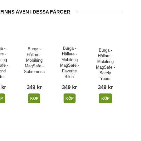
FINNS ÄVEN I DESSA FÄRGER
a -
Burga -
Burga -
Burga -
re -
Hållare -
Hållare -
Hållare -
ring
Mobilring
Mobilring
Mobilring
fe -
MagSafe -
MagSafe -
MagSafe -
ond
Favorite
Sobremesa
Barely
te
Bikini
Yours
 kr
349 kr
349 kr
349 kr
ÖP
KÖP
KÖP
KÖP