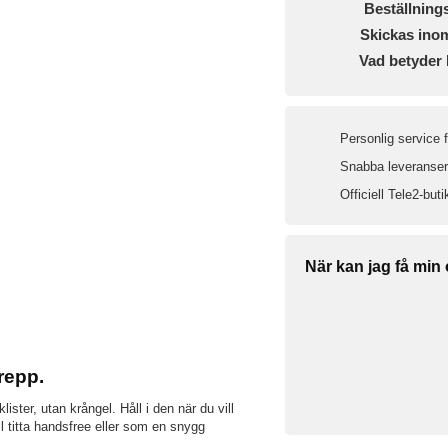
Beställning
Skickas ino
Vad betyder 
Personlig service 
Snabba leveranser 
Officiell Tele2-buti
När kan jag få min
repp.
ister, utan krångel. Håll i den när du vill
l titta handsfree eller som en snygg