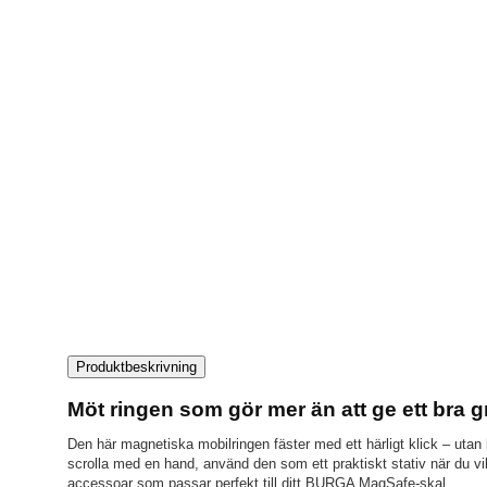
Produktbeskrivning
Möt ringen som gör mer än att ge ett bra g
Den här magnetiska mobilringen fäster med ett härligt klick – utan kl
scrolla med en hand, använd den som ett praktiskt stativ när du vil
accessoar som passar perfekt till ditt BURGA MagSafe-skal.