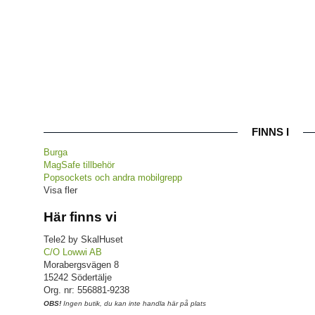
FINNS I
Burga
MagSafe tillbehör
Popsockets och andra mobilgrepp
Visa fler
Här finns vi
Tele2 by SkalHuset
C/O Lowwi AB
Morabergsvägen 8
15242 Södertälje
Org. nr: 556881-9238
OBS!
Ingen butik, du kan inte handla här på plats