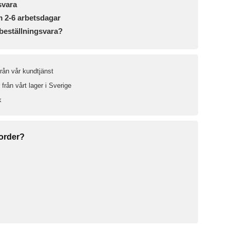
svara
m 2-6 arbetsdagar
beställningsvara?
från vår kundtjänst
från vårt lager i Sverige
k
 order?