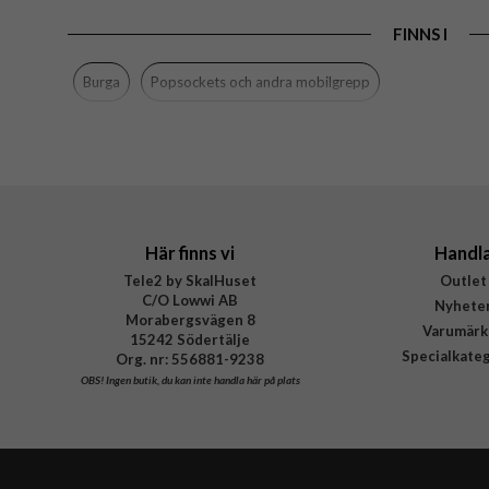
FINNS I
Burga
Popsockets och andra mobilgrepp
Här finns vi
Handl
Tele2 by SkalHuset
Outlet
C/O Lowwi AB
Nyhete
Morabergsvägen 8
Varumärk
15242 Södertälje
Specialkate
Org. nr: 556881-9238
OBS!
Ingen butik, du kan inte handla här på plats