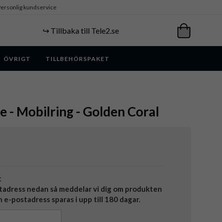
ersonlig kundservice
↪️ Tillbaka till Tele2.se
ÖVRIGT
TILLBEHÖRSPAKET
e - Mobilring - Golden Coral
t
tadress nedan så meddelar vi dig om produkten
in e-postadress sparas i upp till 180 dagar.