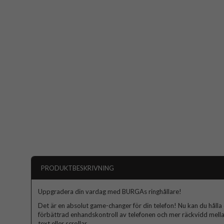
PRODUKTBESKRIVNING
Uppgradera din vardag med BURGAs ringhållare!
Det är en absolut game-changer för din telefon! Nu kan du hålla d
förbättrad enhandskontroll av telefonen och mer räckvidd mella
text eller scrollar.