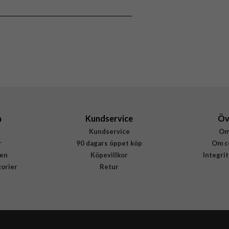
a
Kundservice
Öv
Kundservice
Om
r
90 dagars öppet köp
Om c
en
Köpevillkor
Integri
gorier
Retur