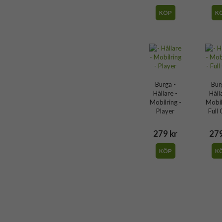
118530
KÖP
K
Hållare
Flerfärgad, Grå
Burga
177693
4778001776939
Burga -
Bur
Hållare -
Håll
Mobilring -
Mobil
Player
Full
279 kr
279
KÖP
K