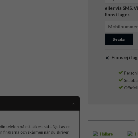
eller via SMS. 
finns i lager.
Bevaka
Finns ej i lag
Personli
Snabba l
Officiel
in telefon på ett säkert sätt. Njut av en
n fingrarna och skärmen när du skriver