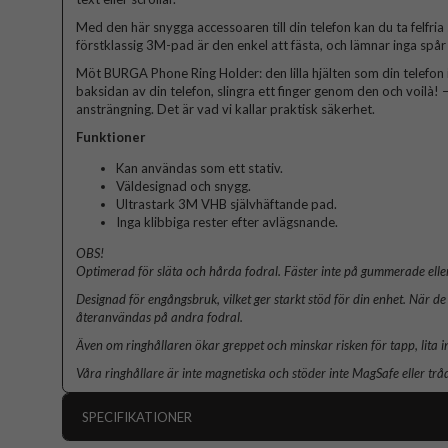
Med den här snygga accessoaren till din telefon kan du ta felfria
förstklassig 3M-pad är den enkel att fästa, och lämnar inga spår 
Möt BURGA Phone Ring Holder: den lilla hjälten som din telefon 
baksidan av din telefon, slingra ett finger genom den och voilà! – 
ansträngning. Det är vad vi kallar praktisk säkerhet.
Funktioner
Kan användas som ett stativ.
Väldesignad och snygg.
Ultrastark 3M VHB självhäftande pad.
Inga klibbiga rester efter avlägsnande.
OBS!
Optimerad för släta och hårda fodral. Fäster inte på gummerade eller
Designad för engångsbruk, vilket ger starkt stöd för din enhet. När de 
återanvändas på andra fodral.
Även om ringhållaren ökar greppet och minskar risken för tapp, lita i
Våra ringhållare är inte magnetiska och stöder inte MagSafe eller trå
SPECIFIKATIONER