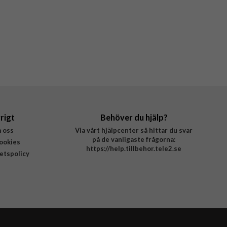
rigt
Behöver du hjälp?
 oss
Via vårt hjälpcenter så hittar du svar
på de vanligaste frågorna:
ookies
https://help.tillbehor.tele2.se
tetspolicy