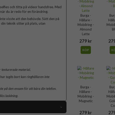
 selfies och titta på videor handsfree. Med
när du är redo för en förändring.
Burga -
Bur
inte visste att den behövde. Sätt den på
Hållare -
Håll
din teknik sitter på plats, utan
Mobilring -
Mobil
Almond
B
Latte
279 kr
279
KÖP
K
 texturerade material.
har tagits bort kan ringhållaren inte
Burga -
Bur
nte på den ensam för att bära din telefon.
Hållare -
Håll
dlös laddning
.
Mobilring -
Mobil
Magnetic
Gol
Co
279 kr
279