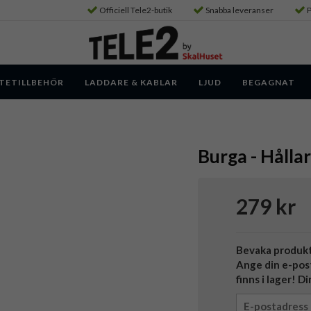
Officiell Tele2-butik
Snabba leveranser
P
TETILLBEHÖR
LADDARE & KABLAR
LJUD
BEGAGNAT
Burga - Hållar
279 kr
Bevaka produk
Ange din e-pos
finns i lager! D