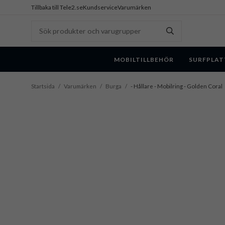
Tillbaka till Tele2.se
Kundservice
Varumärken
MOBILTILLBEHÖR
SURFPLAT
Startsida
/
Varumärken
/
Burga
/
- Hållare - Mobilring - Golden Coral