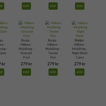
ÖP
KÖP
KÖP
KÖP
ga -
Burga -
Burga -
Burga -
are -
Hållare -
Hållare -
Hållare -
ring -
Mobilring -
Mobilring -
Mobilring -
 Glam
Emerald
Tender
Night Black
Pool
Kiss
Camo
 kr
279 kr
279 kr
279 kr
ÖP
KÖP
KÖP
KÖP