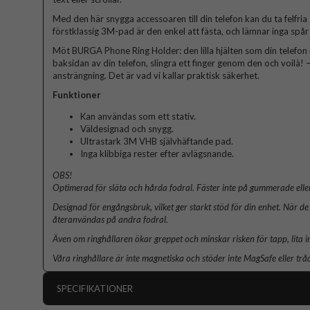
Med den här snygga accessoaren till din telefon kan du ta felfria
förstklassig 3M-pad är den enkel att fästa, och lämnar inga spår 
Möt BURGA Phone Ring Holder: den lilla hjälten som din telefon 
baksidan av din telefon, slingra ett finger genom den och voilà! – 
ansträngning. Det är vad vi kallar praktisk säkerhet.
Funktioner
Kan användas som ett stativ.
Väldesignad och snygg.
Ultrastark 3M VHB självhäftande pad.
Inga klibbiga rester efter avlägsnande.
OBS!
Optimerad för släta och hårda fodral. Fäster inte på gummerade eller
Designad för engångsbruk, vilket ger starkt stöd för din enhet. När de 
återanvändas på andra fodral.
Även om ringhållaren ökar greppet och minskar risken för tapp, lita i
Våra ringhållare är inte magnetiska och stöder inte MagSafe eller trå
SPECIFIKATIONER