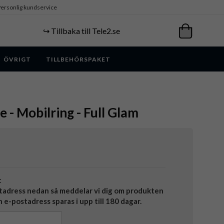
ersonlig kundservice
↪️ Tillbaka till Tele2.se
ÖVRIGT
TILLBEHÖRSPAKET
e - Mobilring - Full Glam
t
tadress nedan så meddelar vi dig om produkten
in e-postadress sparas i upp till 180 dagar.