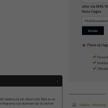
eller via SMS. 
finns i lager.
Bevaka
Finns ej i lag
Personli
Snabba l
Officiel
in telefon på ett säkert sätt. Njut av en
n fingrarna och skärmen när du skriver