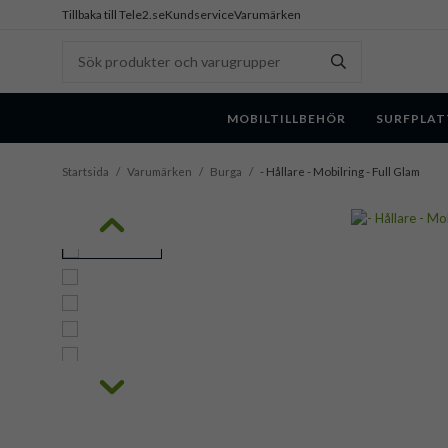
Tillbaka till Tele2.se
Kundservice
Varumärken
MOBILTILLBEHÖR
SURFPLAT
Startsida
/
Varumärken
/
Burga
/
- Hållare - Mobilring - Full Glam