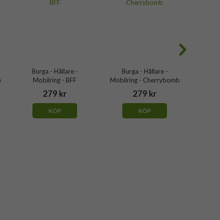
Burga - Hållare -
Burga - Hållare -
Bur
e
Mobilring - BFF
Mobilring - Cherrybomb
Mobil
279 kr
279 kr
KÖP
KÖP