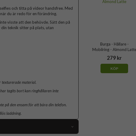
 selfies och titta på videor handsfree. Med
när du är redo för en förändring.
inte visste att den behövde. Sätt den på
din teknik sitter på plats, utan
Burga - Hållare -
Mobilring - Almond Latt
279 kr
KÖP
 texturerade material.
har tagits bort kan ringhållaren inte
nte på den ensam för att bära din telefon.
dlös laddning
.