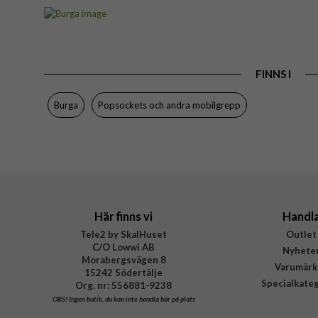
Artikelnummer
Produkttyp
Färg
FINNS I
Varumärke
Tillverkarens art nr
Burga
Popsockets och andra mobilgrepp
EAN
Här finns vi
Handl
Tele2 by SkalHuset
Outlet
C/O Lowwi AB
Nyhete
Morabergsvägen 8
Varumärk
15242 Södertälje
Specialkate
Org. nr: 556881-9238
OBS!
Ingen butik, du kan inte handla här på plats