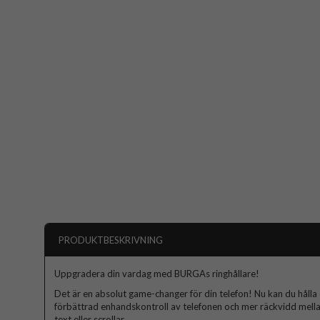
PRODUKTBESKRIVNING
Uppgradera din vardag med BURGAs ringhållare!
Det är en absolut game-changer för din telefon! Nu kan du hålla d
förbättrad enhandskontroll av telefonen och mer räckvidd mella
text eller scrollar.