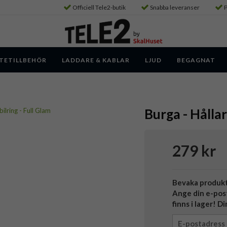
Officiell Tele2-butik
Snabba leveranser
P
TETILLBEHÖR
LADDARE & KABLAR
LJUD
BEGAGNAT
Burga - Hållar
279 kr
Bevaka produk
Ange din e-pos
finns i lager! D