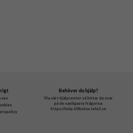
rigt
Behöver du hjälp?
 oss
Via vårt hjälpcenter så hittar du svar
på de vanligaste frågorna:
ookies
https://help.tillbehor.tele2.se
tetspolicy