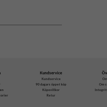
118538
Hållare
Flerfärgad, Grå
Burga
809725
4772228097259
a
Kundservice
Öv
Kundservice
Om
r
90 dagars öppet köp
Om c
en
Köpevillkor
Integri
gorier
Retur