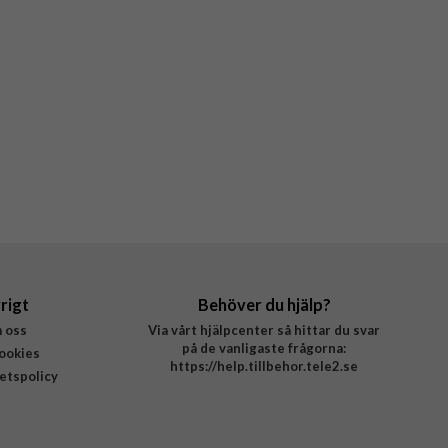
rigt
Behöver du hjälp?
 oss
Via vårt hjälpcenter så hittar du svar
på de vanligaste frågorna:
ookies
https://help.tillbehor.tele2.se
tetspolicy