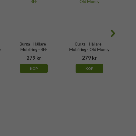
Burga - Hållare -
Burga - Hållare -
Bur
e
Mobilring - BFF
Mobilring - Old Money
Mobilr
279 kr
279 kr
KÖP
KÖP