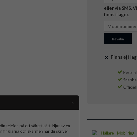
eller via SMS. 
finns i lager.
Bevaka
Finns ej i lag
Personli
Snabba l
Officiel
in telefon på ett säkert sätt. Njut av en
n fingrarna och skärmen när du skriver