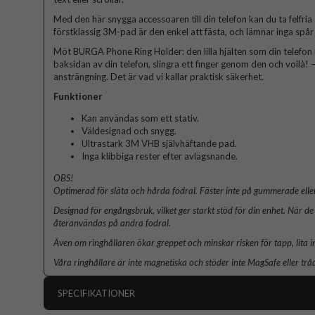
Med den här snygga accessoaren till din telefon kan du ta felfria
förstklassig 3M-pad är den enkel att fästa, och lämnar inga spår 
Möt BURGA Phone Ring Holder: den lilla hjälten som din telefon 
baksidan av din telefon, slingra ett finger genom den och voilà! – 
ansträngning. Det är vad vi kallar praktisk säkerhet.
Funktioner
Kan användas som ett stativ.
Väldesignad och snygg.
Ultrastark 3M VHB självhäftande pad.
Inga klibbiga rester efter avlägsnande.
OBS!
Optimerad för släta och hårda fodral. Fäster inte på gummerade eller
Designad för engångsbruk, vilket ger starkt stöd för din enhet. När de 
återanvändas på andra fodral.
Även om ringhållaren ökar greppet och minskar risken för tapp, lita i
Våra ringhållare är inte magnetiska och stöder inte MagSafe eller trå
SPECIFIKATIONER