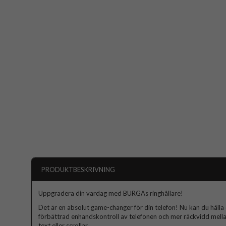
PRODUKTBESKRIVNING
Uppgradera din vardag med BURGAs ringhållare!
Det är en absolut game-changer för din telefon! Nu kan du hålla d
förbättrad enhandskontroll av telefonen och mer räckvidd mella
text eller scrollar.