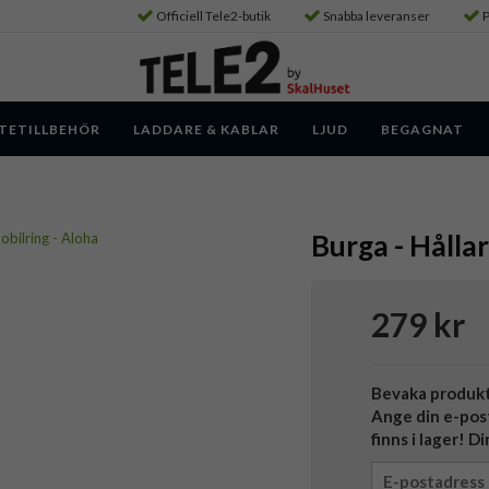
Officiell Tele2-butik
Snabba leveranser
P
TETILLBEHÖR
LADDARE & KABLAR
LJUD
BEGAGNAT
Burga - Hållar
279 kr
Bevaka produk
Ange din e-pos
finns i lager! D