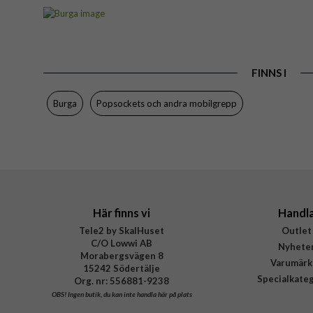
Artikelnummer
Produkttyp
Färg
FINNS I
Varumärke
Tillverkarens art nr
Burga
Popsockets och andra mobilgrepp
EAN
Här finns vi
Handl
Tele2 by SkalHuset
Outlet
C/O Lowwi AB
Nyhete
Morabergsvägen 8
Varumärk
15242 Södertälje
Specialkate
Org. nr: 556881-9238
OBS!
Ingen butik, du kan inte handla här på plats