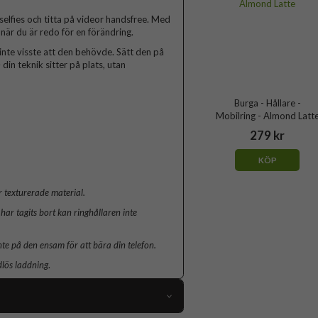
 selfies och titta på videor handsfree. Med
när du är redo för en förändring.
inte visste att den behövde. Sätt den på
din teknik sitter på plats, utan
Burga - Hållare -
Mobilring - Almond Latt
279 kr
KÖP
 texturerade material.
har tagits bort kan ringhållaren inte
nte på den ensam för att bära din telefon.
dlös laddning
.