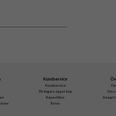
118531
Hållare
Flerfärgad, Grå
Burga
809671
4772228096719
a
Kundservice
Öv
Kundservice
Om
r
90 dagars öppet köp
Om c
en
Köpevillkor
Integri
gorier
Retur