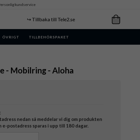
ersonlig kundservice
↪️ Tillbaka till Tele2.se
ÖVRIGT
TILLBEHÖRSPAKET
e - Mobilring - Aloha
t
tadress nedan så meddelar vi dig om produkten
in e-postadress sparas i upp till 180 dagar.