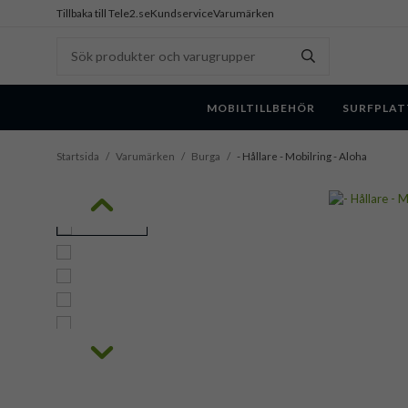
Tillbaka till Tele2.se
Kundservice
Varumärken
MOBILTILLBEHÖR
SURFPLAT
Startsida
/
Varumärken
/
Burga
/
- Hållare - Mobilring - Aloha