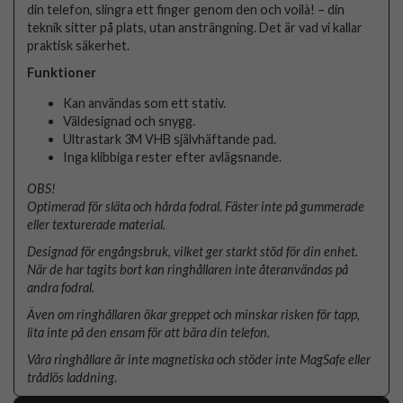
din telefon, slingra ett finger genom den och voilà! – din
teknik sitter på plats, utan ansträngning. Det är vad vi kallar
praktisk säkerhet.
Funktioner
Kan användas som ett stativ.
Väldesignad och snygg.
Ultrastark 3M VHB självhäftande pad.
Inga klibbiga rester efter avlägsnande.
OBS!
Optimerad för släta och hårda fodral. Fäster inte på gummerade
eller texturerade material.
Designad för engångsbruk, vilket ger starkt stöd för din enhet.
När de har tagits bort kan ringhållaren inte återanvändas på
andra fodral.
Även om ringhållaren ökar greppet och minskar risken för tapp,
lita inte på den ensam för att bära din telefon.
Våra ringhållare är inte magnetiska och stöder inte MagSafe eller
trådlös laddning
.