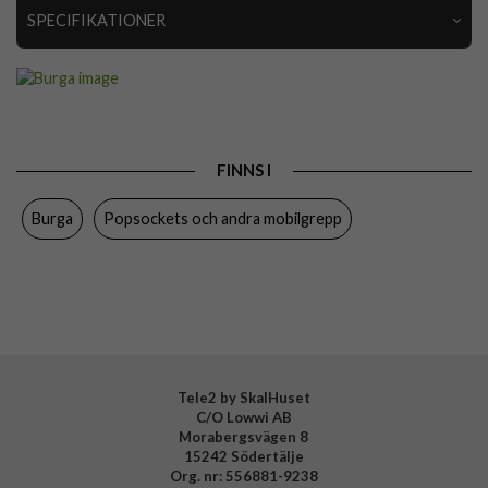
SPECIFIKATIONER
Artikelnummer
118536
Produkttyp
Hållare
Färg
Flerfärgad, Grå
FINNS I
Varumärke
Burga
Burga
Popsockets och andra mobilgrepp
Tillverkarens art nr
177647
EAN
4778001776472
Tele2 by SkalHuset
C/O Lowwi AB
Morabergsvägen 8
15242 Södertälje
Org. nr: 556881-9238