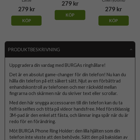
279 kr
279 kr
279 kr
KÖP
KÖP
KÖP
PRODUKTBESKRIVNING
Uppgradera din vardag med BURGAs ringhållare!
Det är en absolut game-changer för din telefon! Nu kan du
hålla din telefon på ett säkert sätt. Njut av en förbättrad
enhandskontroll av telefonen och mer räckvidd mellan
fingrarna och skärmen när du skriver text eller scrollar.
Med den här snygga accessoaren till din telefon kan du ta
felfria selfies och titta på videor handsfree. Med förstklassig
3M-pad är den enkel att fästa, och lämnar inga spår när du är
redo för en förändring.
Möt BURGA Phone Ring Holder: den lilla hjälten som din
telefon inte visste att den behövde. Sätt den på baksidan av