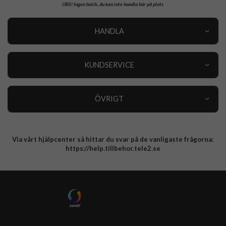
OBS!
Ingen butik, du kan inte handla här på plats
HANDLA
Outlet
Nyheter
KUNDSERVICE
Varumärken
Kundservice
Specialkategorier
90 dagars öppet köp
ÖVRIGT
Köpevillkor
Om oss
Retur
Om cookies
Via vårt hjälpcenter så hittar du svar på de vanligaste frågorna:
Integritetspolicy
https://help.tillbehor.tele2.se