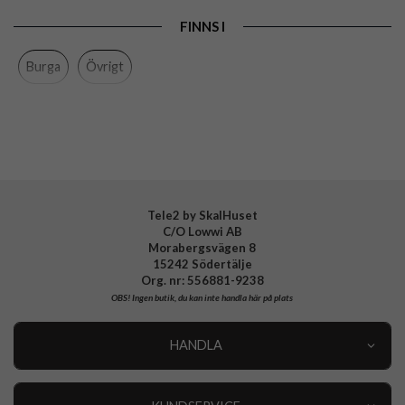
Varumärke
Burga
FINNS I
Tillverkarens art nr
950324
Burga
Övrigt
EAN
4772229503247
Tele2 by SkalHuset
C/O Lowwi AB
Morabergsvägen 8
15242 Södertälje
Org. nr: 556881-9238
OBS!
Ingen butik, du kan inte handla här på plats
HANDLA
Outlet
Nyheter