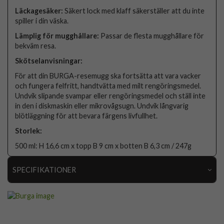
Läckagesäker:
Säkert lock med klaff säkerställer att du inte
spiller i din väska.
Lämplig för mugghållare:
Passar de flesta mugghållare för
bekväm resa.
Skötselanvisningar:
För att din BURGA-resemugg ska fortsätta att vara vacker
och fungera felfritt, handtvätta med milt rengöringsmedel.
Undvik slipande svampar eller rengöringsmedel och ställ inte
in den i diskmaskin eller mikrovågsugn. Undvik långvarig
blötläggning för att bevara färgens livfullhet.
Storlek:
500 ml: H 16,6 cm x topp B 9 cm x botten B 6,3 cm / 247g
SPECIFIKATIONER
Artikelnummer
118610
Färg
Flerfärgad