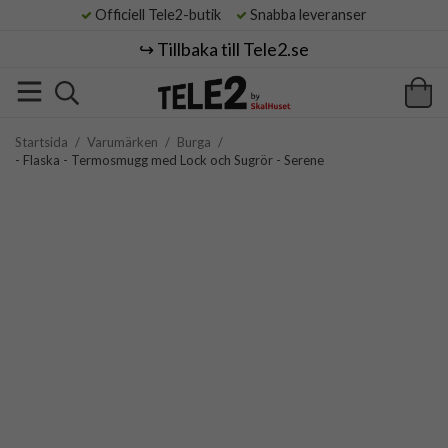
Officiell Tele2-butik
Snabba leveranser
↪️ Tillbaka till Tele2.se
Startsida
/
Varumärken
/
Burga
/
- Flaska - Termosmugg med Lock och Sugrör - Serene