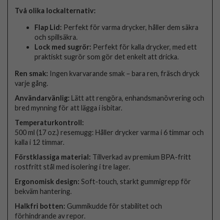
Två olika lockalternativ:
Flap Lid:
Perfekt för varma drycker, håller dem säkra
och spillsäkra.
Lock med sugrör:
Perfekt för kalla drycker, med ett
praktiskt sugrör som gör det enkelt att dricka.
Ren smak:
Ingen kvarvarande smak – bara ren, fräsch dryck
varje gång.
Användarvänlig:
Lätt att rengöra, enhandsmanövrering och
bred mynning för att lägga i isbitar.
Temperaturkontroll:
500 ml (17 oz.) resemugg: Håller drycker varma i 6 timmar och
kalla i 12 timmar.
Förstklassiga material:
Tillverkad av premium BPA-fritt
rostfritt stål med isolering i tre lager.
Ergonomisk design:
Soft-touch, starkt gummigrepp för
bekväm hantering.
Halkfri botten:
Gummikudde för stabilitet och
förhindrande av repor.