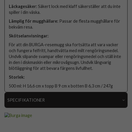
Läckagesäker:
Säkert lock med klaff säkerställer att du inte
spiller i din väska.
Lämplig för mugghållare:
Passar de flesta mugghållare för
bekväm resa.
Skötselanvisningar:
För att din BURGA-resemugg ska fortsätta att vara vacker
och fungera felfritt, handtvätta med milt rengöringsmedel.
Undvik slipande svampar eller rengöringsmedel och ställ inte
in den i diskmaskin eller mikrovågsugn. Undvik långvarig
blötläggning för att bevara färgens livfullhet.
Storlek:
500 ml: H 16,6 cm x topp B 9 cm x botten B 6,3 cm / 247g
SPECIFIKATIONER
Artikelnummer
118606
Färg
Flerfärgad