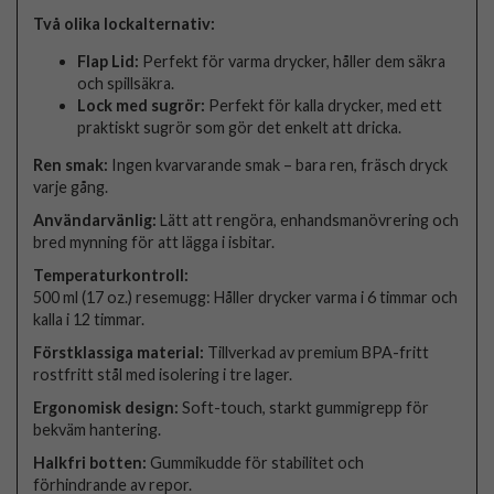
Två olika lockalternativ:
Flap Lid:
Perfekt för varma drycker, håller dem säkra
och spillsäkra.
Lock med sugrör:
Perfekt för kalla drycker, med ett
praktiskt sugrör som gör det enkelt att dricka.
Ren smak:
Ingen kvarvarande smak – bara ren, fräsch dryck
varje gång.
Användarvänlig:
Lätt att rengöra, enhandsmanövrering och
bred mynning för att lägga i isbitar.
Temperaturkontroll:
500 ml (17 oz.) resemugg: Håller drycker varma i 6 timmar och
kalla i 12 timmar.
Förstklassiga material:
Tillverkad av premium BPA-fritt
rostfritt stål med isolering i tre lager.
Ergonomisk design:
Soft-touch, starkt gummigrepp för
bekväm hantering.
Halkfri botten:
Gummikudde för stabilitet och
förhindrande av repor.