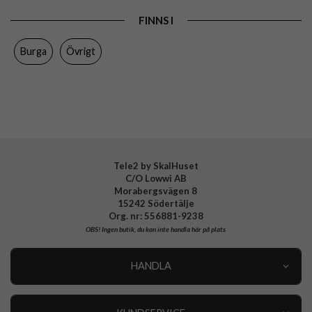
Varumärke
Burga
FINNS I
Tillverkarens art nr
950524
Burga
Övrigt
EAN
4772229505241
Tele2 by SkalHuset
C/O Lowwi AB
Morabergsvägen 8
15242 Södertälje
Org. nr: 556881-9238
OBS!
Ingen butik, du kan inte handla här på plats
HANDLA
Outlet
Nyheter