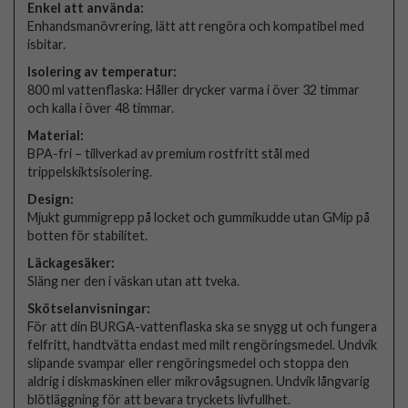
Enkel att använda:
Enhandsmanövrering, lätt att rengöra och kompatibel med
isbitar.
Isolering av temperatur:
800 ml vattenflaska: Håller drycker varma i över 32 timmar
och kalla i över 48 timmar.
Material:
BPA-fri – tillverkad av premium rostfritt stål med
trippelskiktsisolering.
Design:
Mjukt gummigrepp på locket och gummikudde utan GMip på
botten för stabilitet.
Läckagesäker:
Släng ner den i väskan utan att tveka.
Skötselanvisningar:
För att din BURGA-vattenflaska ska se snygg ut och fungera
felfritt, handtvätta endast med milt rengöringsmedel. Undvik
slipande svampar eller rengöringsmedel och stoppa den
aldrig i diskmaskinen eller mikrovågsugnen. Undvik långvarig
blötläggning för att bevara tryckets livfullhet.