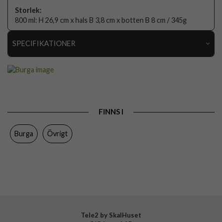
Storlek:
800 ml: H 26,9 cm x hals B 3,8 cm x botten B 8 cm / 345g
SPECIFIKATIONER
Artikelnummer
118646
Färg
Flerfärgad
Varumärke
Burga
FINNS I
Tillverkarens art nr
974733
Burga
Övrigt
EAN
4772229747337
Tele2 by SkalHuset