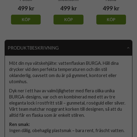
499 kr
499 kr
499 kr
KÖP
KÖP
KÖP
PRODUKTBESKRIVNING
Möt din nya vätskehjälte: vattenflaskan BURGA. Håll dina
drycker vid den perfekta temperaturen och din stil
oklanderlig, oavsett om du är på gymmet, kontoret eller
utomhus.
Dyk ner i ett hav av valmöjligheter med flera olika unika
BURGA-designs, var och en kombinerad med ett av tre
eleganta lock i rostfritt stål – gunmetal, roséguld eller silver.
Vårt team matchar noggrant korken till designen, så att du
alltid får en flaska som är enkelt stilren.
Ren smak:
Ingen dålig, obehaglig plastsmak – bara rent, fräscht vatten.