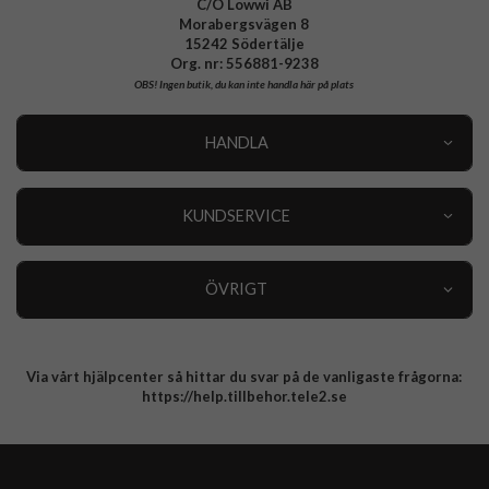
C/O Lowwi AB
Morabergsvägen 8
15242 Södertälje
Org. nr: 556881-9238
OBS!
Ingen butik, du kan inte handla här på plats
HANDLA
Outlet
Nyheter
KUNDSERVICE
Varumärken
Kundservice
Specialkategorier
90 dagars öppet köp
ÖVRIGT
Köpevillkor
Om oss
Retur
Om cookies
Via vårt hjälpcenter så hittar du svar på de vanligaste frågorna:
Integritetspolicy
https://help.tillbehor.tele2.se