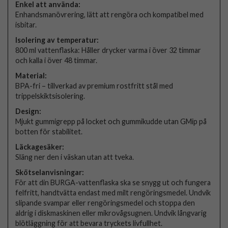
Enkel att använda:
Enhandsmanövrering, lätt att rengöra och kompatibel med
isbitar.
Isolering av temperatur:
800 ml vattenflaska: Håller drycker varma i över 32 timmar
och kalla i över 48 timmar.
Material:
BPA-fri – tillverkad av premium rostfritt stål med
trippelskiktsisolering.
Design:
Mjukt gummigrepp på locket och gummikudde utan GMip på
botten för stabilitet.
Läckagesäker:
Släng ner den i väskan utan att tveka.
Skötselanvisningar:
För att din BURGA-vattenflaska ska se snygg ut och fungera
felfritt, handtvätta endast med milt rengöringsmedel. Undvik
slipande svampar eller rengöringsmedel och stoppa den
aldrig i diskmaskinen eller mikrovågsugnen. Undvik långvarig
blötläggning för att bevara tryckets livfullhet.