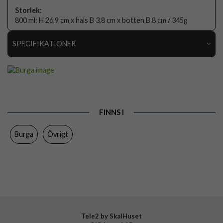
Storlek:
800 ml: H 26,9 cm x hals B 3,8 cm x botten B 8 cm / 345g
SPECIFIKATIONER
Artikelnummer
118644
Färg
Flerfärgad
Varumärke
Burga
FINNS I
Tillverkarens art nr
948834
Burga
Övrigt
EAN
4772229488346
Tele2 by SkalHuset