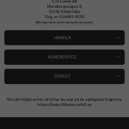
C/O Lowwi AB
Morabergsvägen 8
15242 Södertälje
Org. nr: 556881-9238
OBS!
Ingen butik, du kan inte handla här på plats
HANDLA
Outlet
Nyheter
KUNDSERVICE
Varumärken
Kundservice
Specialkategorier
90 dagars öppet köp
ÖVRIGT
Köpevillkor
Om oss
Retur
Om cookies
Via vårt hjälpcenter så hittar du svar på de vanligaste frågorna:
Integritetspolicy
https://help.tillbehor.tele2.se