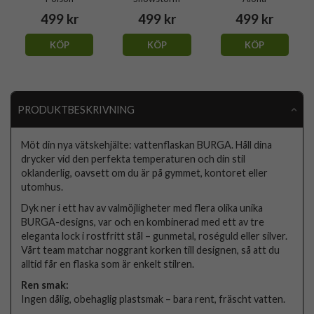
499 kr
499 kr
499 kr
KÖP
KÖP
KÖP
PRODUKTBESKRIVNING
Möt din nya vätskehjälte: vattenflaskan BURGA. Håll dina
drycker vid den perfekta temperaturen och din stil
oklanderlig, oavsett om du är på gymmet, kontoret eller
utomhus.
Dyk ner i ett hav av valmöjligheter med flera olika unika
BURGA-designs, var och en kombinerad med ett av tre
eleganta lock i rostfritt stål – gunmetal, roséguld eller silver.
Vårt team matchar noggrant korken till designen, så att du
alltid får en flaska som är enkelt stilren.
Ren smak:
Ingen dålig, obehaglig plastsmak – bara rent, fräscht vatten.