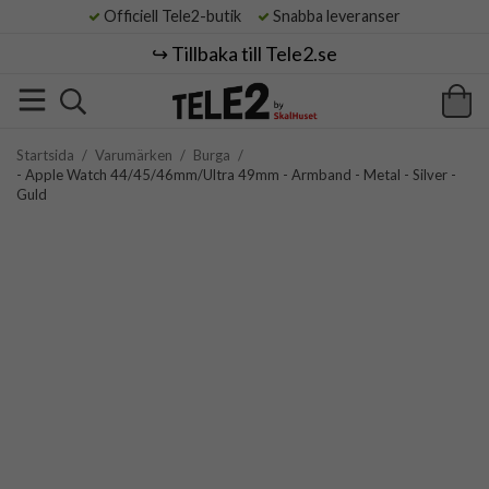
Officiell Tele2-butik
Snabba leveranser
↪️ Tillbaka till Tele2.se
Startsida
/
Varumärken
/
Burga
/
- Apple Watch 44/45/46mm/Ultra 49mm - Armband - Metal - Silver -
Guld