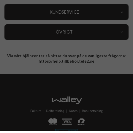
Outlet
Nyheter
KUNDSERVICE
Varumärken
Kundservice
Specialkategorier
90 dagars öppet köp
ÖVRIGT
Köpevillkor
Om oss
Retur
Om cookies
Via vårt hjälpcenter så hittar du svar på de vanligaste frågorna:
Integritetspolicy
https://help.tillbehor.tele2.se