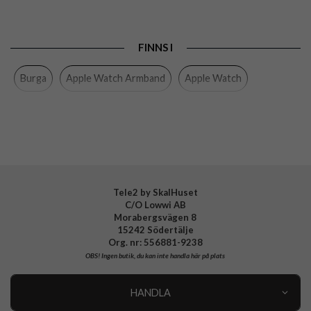
Passar
Apple Watch 44mm, Apple Watch 45mm, Apple
till
Watch 46mm
Produkttyp
Armband
FINNS I
Färg
Guld, Silver
Burga
Apple Watch Armband
Apple Watch
Material
Rostfritt stål
Varumärke
Burga
Tillverkarens art nr
512752
EAN
4778005127522
Tele2 by SkalHuset
C/O Lowwi AB
Morabergsvägen 8
15242 Södertälje
Org. nr: 556881-9238
OBS!
Ingen butik, du kan inte handla här på plats
HANDLA