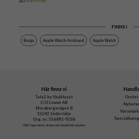
Passar till
Apple Watch 38mm, Apple Watch 40mm,
Produkttyp
FINNS I
Färg
Material
Burga
Apple Watch Armband
Apple Watch
Varumärke
Tillverkarens art nr
EAN
Här finns vi
Handl
Tele2 by SkalHuset
Outlet
C/O Lowwi AB
Nyhete
Morabergsvägen 8
Varumärk
15242 Södertälje
Specialkate
Org. nr: 556881-9238
OBS!
Ingen butik, du kan inte handla här på plats