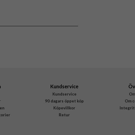
 Apple Watch 41mm, Apple Watch 42mm
Armband
Roseguld
Rostfritt stål
Burga
512745
4778005127454
a
Kundservice
Öv
Kundservice
Om
r
90 dagars öppet köp
Om c
en
Köpevillkor
Integri
gorier
Retur