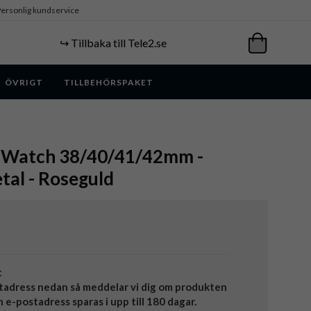
ersonlig kundservice
↪️ Tillbaka till Tele2.se
ÖVRIGT
TILLBEHÖRSPAKET
e Watch 38/40/41/42mm -
tal - Roseguld
t
tadress nedan så meddelar vi dig om produkten
in e-postadress sparas i upp till 180 dagar.