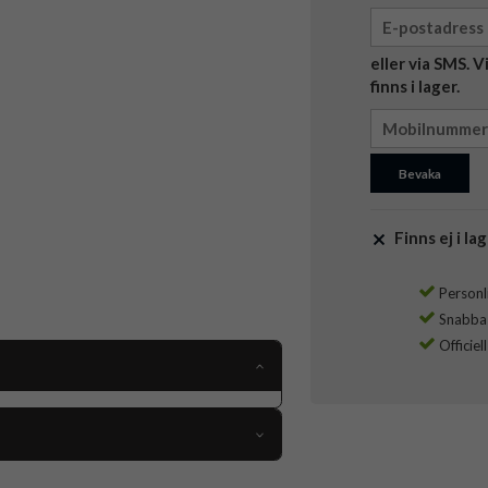
eller via SMS. 
finns i lager.
Bevaka
Finns ej i lag
Personli
Snabba l
Officiel
117880