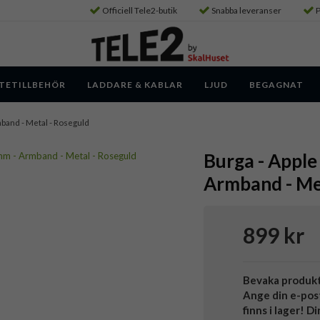
Officiell Tele2-butik
Snabba leveranser
P
TETILLBEHÖR
LADDARE & KABLAR
LJUD
BEGAGNAT
band - Metal - Roseguld
Burga - Appl
Armband - Me
899 kr
Bevaka produk
Ange din e-pos
finns i lager! D