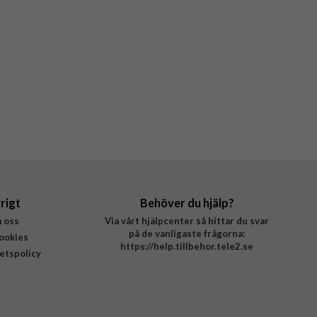
rigt
Behöver du hjälp?
 oss
Via vårt hjälpcenter så hittar du svar
på de vanligaste frågorna:
ookies
https://help.tillbehor.tele2.se
tetspolicy