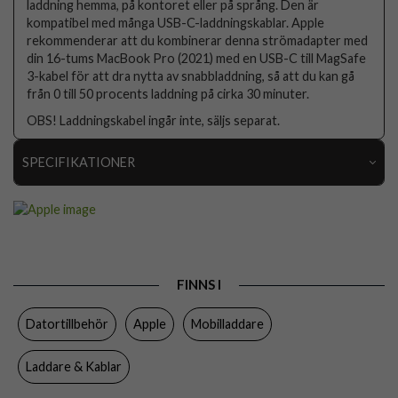
laddning hemma, på kontoret eller på språng. Den är
kompatibel med många USB-C-laddningskablar. Apple
rekommenderar att du kombinerar denna strömadapter med
din 16-tums MacBook Pro (2021) med en USB-C till MagSafe
3-kabel för att dra nytta av snabbladdning, så att du kan gå
från 0 till 50 procents laddning på cirka 30 minuter.
OBS! Laddningskabel ingår inte, säljs separat.
SPECIFIKATIONER
Artikelnummer
108194
Produkttyp
Laddare
Färg
Vit
FINNS I
Varumärke
Apple
Datortillbehör
Apple
Mobilladdare
Tillverkarens art nr
MLYU3ZM/A
EAN
194252750766
Laddare & Kablar