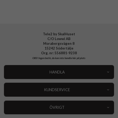
Tele2 by SkalHuset
C/O Lowwi AB
Morabergsvägen 8
15242 Södertälje
Org. nr: 556881-9238
OBS!
Ingen butik, du kan inte handla här på plats
HANDLA
Outlet
Nyheter
KUNDSERVICE
Varumärken
Kundservice
Specialkategorier
90 dagars öppet köp
ÖVRIGT
Köpevillkor
Om oss
Retur