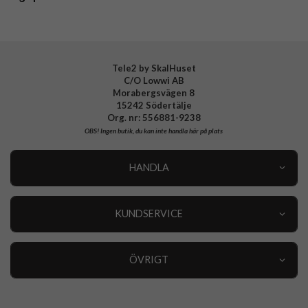
Tele2 by SkalHuset
C/O Lowwi AB
Morabergsvägen 8
15242 Södertälje
Org. nr: 556881-9238
OBS!
Ingen butik, du kan inte handla här på plats
HANDLA
Outlet
Nyheter
KUNDSERVICE
Varumärken
Kundservice
Specialkategorier
90 dagars öppet köp
ÖVRIGT
Köpevillkor
Om oss
Retur
Om cookies