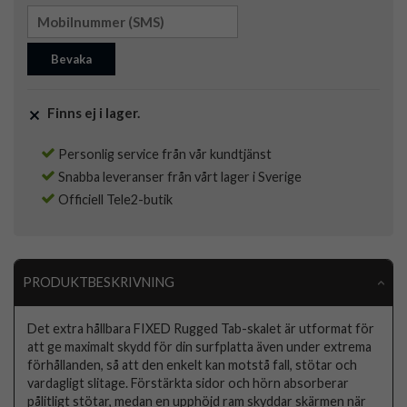
Bevaka
Finns ej i lager.
Personlig service från vår kundtjänst
Snabba leveranser från vårt lager i Sverige
Officiell Tele2-butik
PRODUKTBESKRIVNING
Det extra hållbara FIXED Rugged Tab-skalet är utformat för
att ge maximalt skydd för din surfplatta även under extrema
förhållanden, så att den enkelt kan motstå fall, stötar och
vardagligt slitage. Förstärkta sidor och hörn absorberar
pålitligt stötar, medan en upphöjd ram skyddar skärmen när