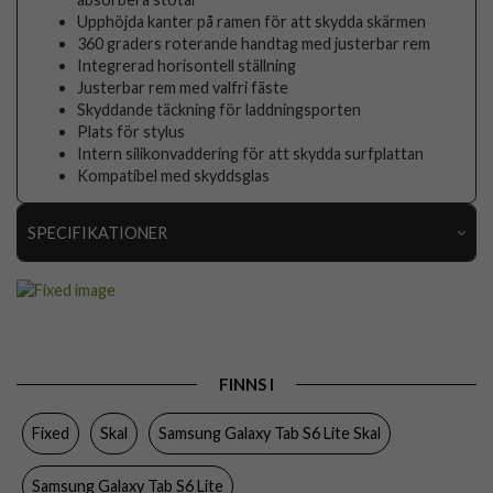
Upphöjda kanter på ramen för att skydda skärmen
360 graders roterande handtag med justerbar rem
Integrerad horisontell ställning
Justerbar rem med valfri fäste
Skyddande täckning för laddningsporten
Plats för stylus
Intern silikonvaddering för att skydda surfplattan
Kompatibel med skyddsglas
SPECIFIKATIONER
Artikelnummer
115988
Passar till
Samsung Galaxy Tab S6 Lite
Produkttyp
Skal
FINNS I
Egenskaper
Axelrem, Grepp/hållare, Stativfunktion,
Stöttålig
Fixed
Skal
Samsung Galaxy Tab S6 Lite Skal
Färg
Svart
Samsung Galaxy Tab S6 Lite