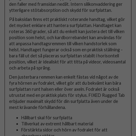
den faller med framsidan nedåt. Intern silikonvaddering ger
ytterligare stötabsorption och skydd för surfplattan.
På baksidan finns ett praktiskt roterande handtag, vilket gör
det mycket enklare att hantera surfplattan. Handtaget kan
roteras 360 grader, så att du enkelt kan justera det till vilken
position som helst, och kardborrebandet kan användas för
att anpassa handtagsremmen till vilken handstorlek som
helst. Handtaget fungerar också som en praktisk ställning -
bara fäll ut det så placeras surfplattan stabilt i horisontell
position, vilket är idealiskt för att titta på videor, videosamtal
och arbeta på språng.
Den justerbara remmen kan enkelt fästas vid något av de
fyra hörnen av fodralet, vilket gör att du bekvämt kan bära
surfplattan runt halsen eller över axeln. Fodralet är också
utrustat med en praktisk plats för stylus. FIXED Rugged Tab
erbjuder maximalt skydd för din surfplatta även under de
mest krävande förhållandena.
Hållbart skal för surfplatta
Tillverkat av extremt hållbart material
Förstärkta sidor och hörn av fodralet för att
absorbera stötar