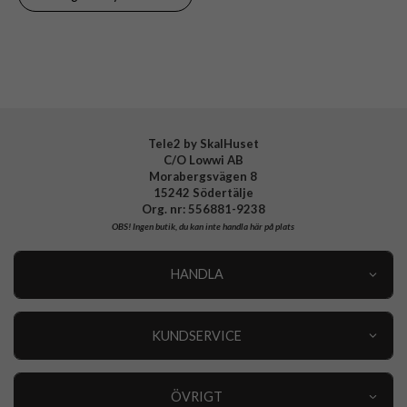
Material
Hårdplast (PC), Mjukplast (TPU)
Varumärke
Fixed
Tillverkarens art nr
FIXRTC-732-BK
EAN
8591680185078
Tele2 by SkalHuset
C/O Lowwi AB
Morabergsvägen 8
15242 Södertälje
Org. nr: 556881-9238
OBS!
Ingen butik, du kan inte handla här på plats
HANDLA
Outlet
Nyheter
KUNDSERVICE
Varumärken
Kundservice
Specialkategorier
90 dagars öppet köp
ÖVRIGT