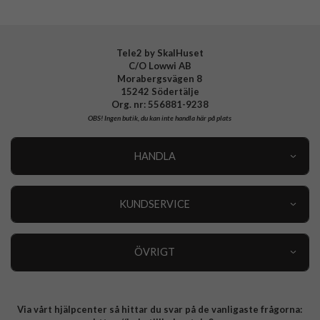
Tele2 by SkalHuset
C/O Lowwi AB
Morabergsvägen 8
15242 Södertälje
Org. nr: 556881-9238
OBS!
Ingen butik, du kan inte handla här på plats
HANDLA
Outlet
Nyheter
KUNDSERVICE
Varumärken
Kundservice
Specialkategorier
90 dagars öppet köp
ÖVRIGT
Köpevillkor
Om oss
Retur
Om cookies
Via vårt hjälpcenter så hittar du svar på de vanligaste frågorna:
Integritetspolicy